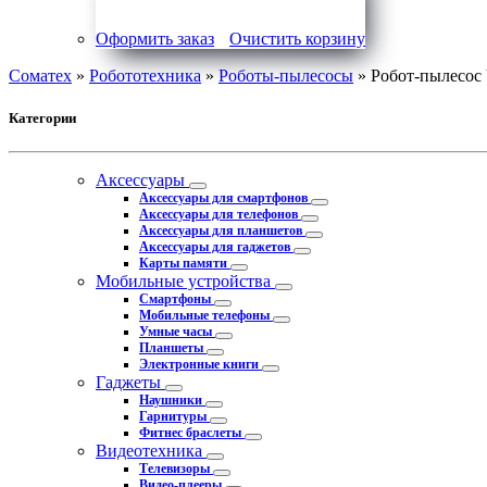
Оформить заказ
Очистить корзину
Соматех
»
Робототехника
»
Роботы-пылесосы
» Робот-пылесос 
Категории
Аксессуары
Аксессуары для смартфонов
Аксессуары для телефонов
Аксессуары для планшетов
Аксессуары для гаджетов
Карты памяти
Мобильные устройства
Смартфоны
Мобильные телефоны
Умные часы
Планшеты
Электронные книги
Гаджеты
Наушники
Гарнитуры
Фитнес браслеты
Видеотехника
Телевизоры
Видео-плееры