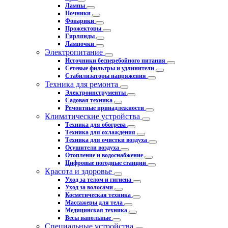
Лампы
Ночники
Фонарики
Прожекторы
Гирлянды
Лампочки
Электропитание
Источники бесперебойного питания
Сетевые фильтры и удлинители
Стабилизаторы напряжения
Техника для ремонта
Электроинструменты
Садовая техника
Ремонтные принадлежности
Климатические устройства
Техника для обогрева
Техника для охлаждения
Техника для очистки воздуха
Осушители воздуха
Отопление и водоснабжение
Цифровые погодные станции
Красота и здоровье
Уход за телом и гигиена
Уход за волосами
Косметическая техника
Массажеры для тела
Медицинская техника
Весы напольные
Специальные устройства