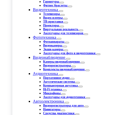
Гарнитуры
Фитнес браслеты
Видеотехника
Телевизоры
Видео-плееры
ТВ-приставки
Проекторы
Виртуальная реальность
Аксессуары для телевизоров
Фототехника
Фотоаппараты
Видеокамеры
Экшн-камеры
Аксессуары для фото и видеотехники
Видеонаблюдение
Камеры видеонаблюдения
Видеорегистраторы
Комплекты видеонаблюдения
Аудиотехника
Портативное аудио
Акустические системы
Компьютерная акустика
Hi-Fi техника
Микрофоны
Аксессуары для аудиотехники
Автоэлектроника
Видеорегистраторы для авто
Навигаторы
Средства диагностики