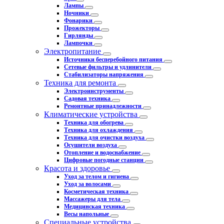
Лампы
Ночники
Фонарики
Прожекторы
Гирлянды
Лампочки
Электропитание
Источники бесперебойного питания
Сетевые фильтры и удлинители
Стабилизаторы напряжения
Техника для ремонта
Электроинструменты
Садовая техника
Ремонтные принадлежности
Климатические устройства
Техника для обогрева
Техника для охлаждения
Техника для очистки воздуха
Осушители воздуха
Отопление и водоснабжение
Цифровые погодные станции
Красота и здоровье
Уход за телом и гигиена
Уход за волосами
Косметическая техника
Массажеры для тела
Медицинская техника
Весы напольные
Специальные устройства