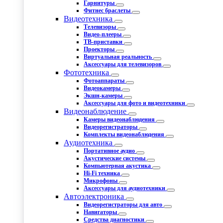
Гарнитуры
Фитнес браслеты
Видеотехника
Телевизоры
Видео-плееры
ТВ-приставки
Проекторы
Виртуальная реальность
Аксессуары для телевизоров
Фототехника
Фотоаппараты
Видеокамеры
Экшн-камеры
Аксессуары для фото и видеотехники
Видеонаблюдение
Камеры видеонаблюдения
Видеорегистраторы
Комплекты видеонаблюдения
Аудиотехника
Портативное аудио
Акустические системы
Компьютерная акустика
Hi-Fi техника
Микрофоны
Аксессуары для аудиотехники
Автоэлектроника
Видеорегистраторы для авто
Навигаторы
Средства диагностики