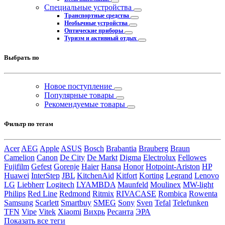
Специальные устройства
Транспортные средства
Необычные устройства
Оптические приборы
Туризм и активный отдых
Выбрать по
Новое поступление
Популярные товары
Рекомендуемые товары
Фильтр по тегам
Acer
AEG
Apple
ASUS
Bosch
Brabantia
Brauberg
Braun
Camelion
Canon
De City
De Markt
Digma
Electrolux
Fellowes
Fujifilm
Gefest
Gorenje
Haier
Hansa
Honor
Hotpoint-Ariston
HP
Huawei
InterStep
JBL
KitchenAid
Kitfort
Korting
Legrand
Lenovo
LG
Liebherr
Logitech
LYAMBDA
Maunfeld
Moulinex
MW-light
Philips
Red Line
Redmond
Ritmix
RIVACASE
Rombica
Rowenta
Samsung
Scarlett
Smartbuy
SMEG
Sony
Sven
Tefal
Telefunken
TFN
Vipe
Vitek
Xiaomi
Вихрь
Ресанта
ЭРА
Показать все теги