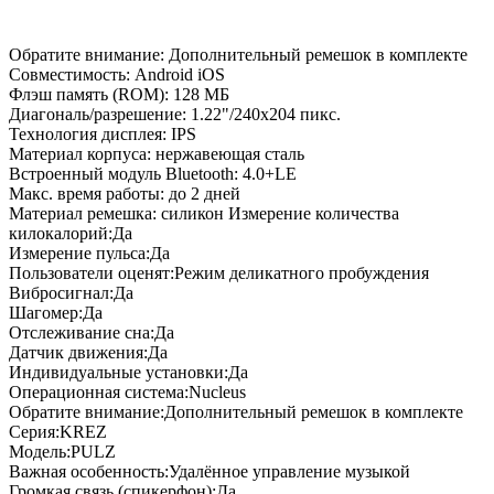
Обратите внимание: Дополнительный ремешок в комплекте
Совместимость: Android iOS
Флэш память (ROM): 128 МБ
Диагональ/разрешение: 1.22"/240х204 пикс.
Технология дисплея: IPS
Материал корпуса: нержавеющая сталь
Встроенный модуль Bluetooth: 4.0+LE
Макс. время работы: до 2 дней
Материал ремешка: силикон Измерение количества
килокалорий:Да
Измерение пульса:Да
Пользователи оценят:Режим деликатного пробуждения
Вибросигнал:Да
Шагомер:Да
Отслеживание сна:Да
Датчик движения:Да
Индивидуальные установки:Да
Операционная система:Nucleus
Обратите внимание:Дополнительный ремешок в комплекте
Серия:KREZ
Модель:PULZ
Важная особенность:Удалённое управление музыкой
Громкая связь (спикерфон):Да