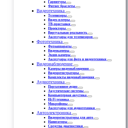
Гарнитуры
Фитнес браслеты
Видеотехника
Телевизоры
Видео-плееры
ТВ-приставки
Проекторы
Виртуальная реальность
Аксессуары для телевизоров
Фототехника
Фотоаппараты
Видеокамеры
Экшн-камеры
Аксессуары для фото и видеотехники
Видеонаблюдение
Камеры видеонаблюдения
Видеорегистраторы
Комплекты видеонаблюдения
Аудиотехника
Портативное аудио
Акустические системы
Компьютерная акустика
Hi-Fi техника
Микрофоны
Аксессуары для аудиотехники
Автоэлектроника
Видеорегистраторы для авто
Навигаторы
Средства диагностики