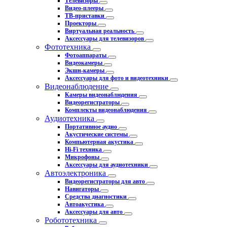
Телевизоры
Видео-плееры
ТВ-приставки
Проекторы
Виртуальная реальность
Аксессуары для телевизоров
Фототехника
Фотоаппараты
Видеокамеры
Экшн-камеры
Аксессуары для фото и видеотехники
Видеонаблюдение
Камеры видеонаблюдения
Видеорегистраторы
Комплекты видеонаблюдения
Аудиотехника
Портативное аудио
Акустические системы
Компьютерная акустика
Hi-Fi техника
Микрофоны
Аксессуары для аудиотехники
Автоэлектроника
Видеорегистраторы для авто
Навигаторы
Средства диагностики
Автоакустика
Аксессуары для авто
Робототехника