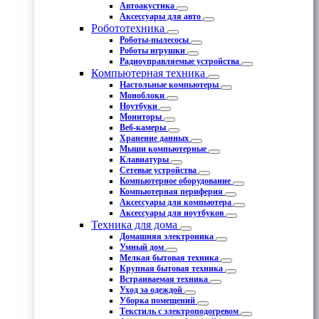
Автоакустика
Аксессуары для авто
Робототехника
Роботы-пылесосы
Роботы игрушки
Радиоуправляемые устройства
Компьютерная техника
Настольные компьютеры
Моноблоки
Ноутбуки
Мониторы
Веб-камеры
Хранение данных
Мыши компьютерные
Клавиатуры
Сетевые устройства
Компьютерное оборудование
Компьютерная периферия
Аксессуары для компьютера
Аксессуары для ноутбуков
Техника для дома
Домашняя электроника
Умный дом
Мелкая бытовая техника
Крупная бытовая техника
Встраиваемая техника
Уход за одеждой
Уборка помещений
Текстиль с электроподогревом