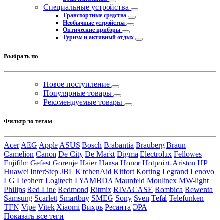
Специальные устройства
Транспортные средства
Необычные устройства
Оптические приборы
Туризм и активный отдых
Выбрать по
Новое поступление
Популярные товары
Рекомендуемые товары
Фильтр по тегам
Acer
AEG
Apple
ASUS
Bosch
Brabantia
Brauberg
Braun
Camelion
Canon
De City
De Markt
Digma
Electrolux
Fellowes
Fujifilm
Gefest
Gorenje
Haier
Hansa
Honor
Hotpoint-Ariston
HP
Huawei
InterStep
JBL
KitchenAid
Kitfort
Korting
Legrand
Lenovo
LG
Liebherr
Logitech
LYAMBDA
Maunfeld
Moulinex
MW-light
Philips
Red Line
Redmond
Ritmix
RIVACASE
Rombica
Rowenta
Samsung
Scarlett
Smartbuy
SMEG
Sony
Sven
Tefal
Telefunken
TFN
Vipe
Vitek
Xiaomi
Вихрь
Ресанта
ЭРА
Показать все теги