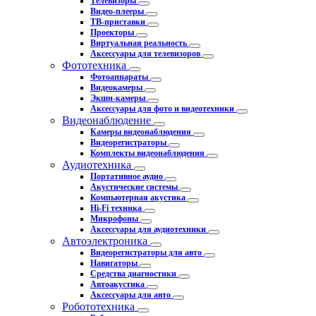
Телевизоры
Видео-плееры
ТВ-приставки
Проекторы
Виртуальная реальность
Аксессуары для телевизоров
Фототехника
Фотоаппараты
Видеокамеры
Экшн-камеры
Аксессуары для фото и видеотехники
Видеонаблюдение
Камеры видеонаблюдения
Видеорегистраторы
Комплекты видеонаблюдения
Аудиотехника
Портативное аудио
Акустические системы
Компьютерная акустика
Hi-Fi техника
Микрофоны
Аксессуары для аудиотехники
Автоэлектроника
Видеорегистраторы для авто
Навигаторы
Средства диагностики
Автоакустика
Аксессуары для авто
Робототехника