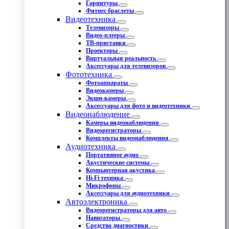
Гарнитуры
Фитнес браслеты
Видеотехника
Телевизоры
Видео-плееры
ТВ-приставки
Проекторы
Виртуальная реальность
Аксессуары для телевизоров
Фототехника
Фотоаппараты
Видеокамеры
Экшн-камеры
Аксессуары для фото и видеотехники
Видеонаблюдение
Камеры видеонаблюдения
Видеорегистраторы
Комплекты видеонаблюдения
Аудиотехника
Портативное аудио
Акустические системы
Компьютерная акустика
Hi-Fi техника
Микрофоны
Аксессуары для аудиотехники
Автоэлектроника
Видеорегистраторы для авто
Навигаторы
Средства диагностики