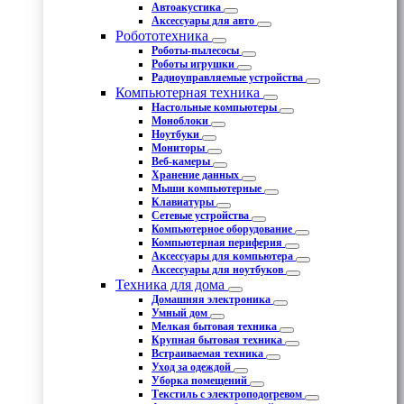
Автоакустика
Аксессуары для авто
Робототехника
Роботы-пылесосы
Роботы игрушки
Радиоуправляемые устройства
Компьютерная техника
Настольные компьютеры
Моноблоки
Ноутбуки
Мониторы
Веб-камеры
Хранение данных
Мыши компьютерные
Клавиатуры
Сетевые устройства
Компьютерное оборудование
Компьютерная периферия
Аксессуары для компьютера
Аксессуары для ноутбуков
Техника для дома
Домашняя электроника
Умный дом
Мелкая бытовая техника
Крупная бытовая техника
Встраиваемая техника
Уход за одеждой
Уборка помещений
Текстиль с электроподогревом