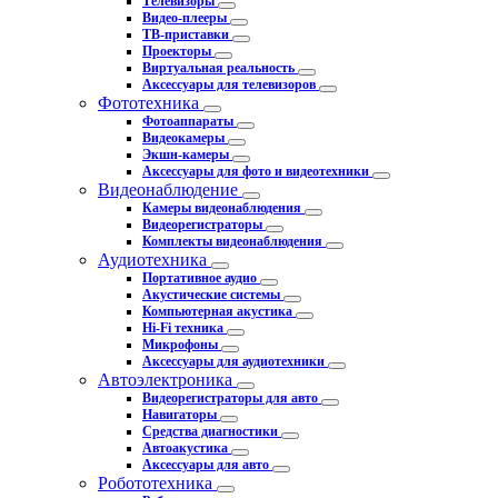
Телевизоры
Видео-плееры
ТВ-приставки
Проекторы
Виртуальная реальность
Аксессуары для телевизоров
Фототехника
Фотоаппараты
Видеокамеры
Экшн-камеры
Аксессуары для фото и видеотехники
Видеонаблюдение
Камеры видеонаблюдения
Видеорегистраторы
Комплекты видеонаблюдения
Аудиотехника
Портативное аудио
Акустические системы
Компьютерная акустика
Hi-Fi техника
Микрофоны
Аксессуары для аудиотехники
Автоэлектроника
Видеорегистраторы для авто
Навигаторы
Средства диагностики
Автоакустика
Аксессуары для авто
Робототехника