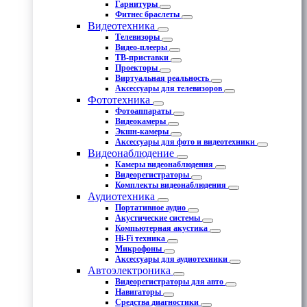
Гарнитуры
Фитнес браслеты
Видеотехника
Телевизоры
Видео-плееры
ТВ-приставки
Проекторы
Виртуальная реальность
Аксессуары для телевизоров
Фототехника
Фотоаппараты
Видеокамеры
Экшн-камеры
Аксессуары для фото и видеотехники
Видеонаблюдение
Камеры видеонаблюдения
Видеорегистраторы
Комплекты видеонаблюдения
Аудиотехника
Портативное аудио
Акустические системы
Компьютерная акустика
Hi-Fi техника
Микрофоны
Аксессуары для аудиотехники
Автоэлектроника
Видеорегистраторы для авто
Навигаторы
Средства диагностики