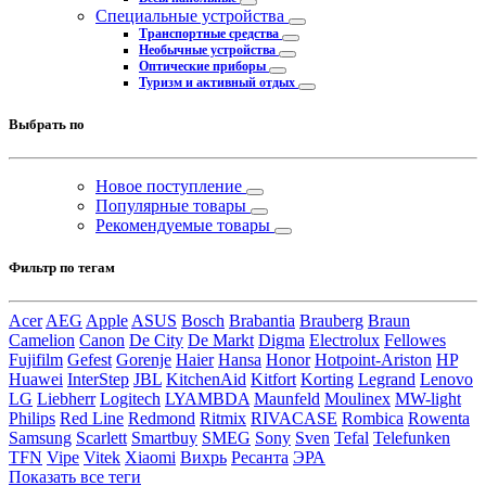
Специальные устройства
Транспортные средства
Необычные устройства
Оптические приборы
Туризм и активный отдых
Выбрать по
Новое поступление
Популярные товары
Рекомендуемые товары
Фильтр по тегам
Acer
AEG
Apple
ASUS
Bosch
Brabantia
Brauberg
Braun
Camelion
Canon
De City
De Markt
Digma
Electrolux
Fellowes
Fujifilm
Gefest
Gorenje
Haier
Hansa
Honor
Hotpoint-Ariston
HP
Huawei
InterStep
JBL
KitchenAid
Kitfort
Korting
Legrand
Lenovo
LG
Liebherr
Logitech
LYAMBDA
Maunfeld
Moulinex
MW-light
Philips
Red Line
Redmond
Ritmix
RIVACASE
Rombica
Rowenta
Samsung
Scarlett
Smartbuy
SMEG
Sony
Sven
Tefal
Telefunken
TFN
Vipe
Vitek
Xiaomi
Вихрь
Ресанта
ЭРА
Показать все теги