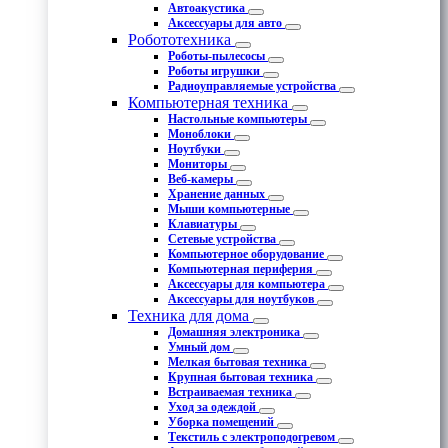
Автоакустика
Аксессуары для авто
Робототехника
Роботы-пылесосы
Роботы игрушки
Радиоуправляемые устройства
Компьютерная техника
Настольные компьютеры
Моноблоки
Ноутбуки
Мониторы
Веб-камеры
Хранение данных
Мыши компьютерные
Клавиатуры
Сетевые устройства
Компьютерное оборудование
Компьютерная периферия
Аксессуары для компьютера
Аксессуары для ноутбуков
Техника для дома
Домашняя электроника
Умный дом
Мелкая бытовая техника
Крупная бытовая техника
Встраиваемая техника
Уход за одеждой
Уборка помещений
Текстиль с электроподогревом