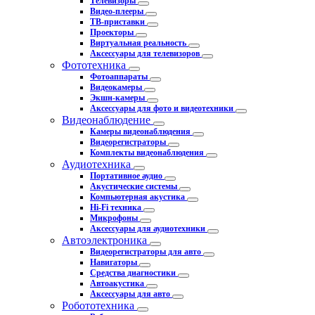
Телевизоры
Видео-плееры
ТВ-приставки
Проекторы
Виртуальная реальность
Аксессуары для телевизоров
Фототехника
Фотоаппараты
Видеокамеры
Экшн-камеры
Аксессуары для фото и видеотехники
Видеонаблюдение
Камеры видеонаблюдения
Видеорегистраторы
Комплекты видеонаблюдения
Аудиотехника
Портативное аудио
Акустические системы
Компьютерная акустика
Hi-Fi техника
Микрофоны
Аксессуары для аудиотехники
Автоэлектроника
Видеорегистраторы для авто
Навигаторы
Средства диагностики
Автоакустика
Аксессуары для авто
Робототехника