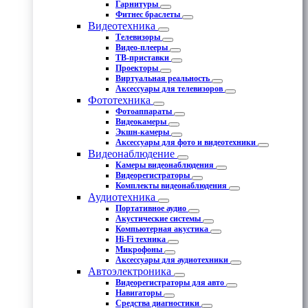
Гарнитуры
Фитнес браслеты
Видеотехника
Телевизоры
Видео-плееры
ТВ-приставки
Проекторы
Виртуальная реальность
Аксессуары для телевизоров
Фототехника
Фотоаппараты
Видеокамеры
Экшн-камеры
Аксессуары для фото и видеотехники
Видеонаблюдение
Камеры видеонаблюдения
Видеорегистраторы
Комплекты видеонаблюдения
Аудиотехника
Портативное аудио
Акустические системы
Компьютерная акустика
Hi-Fi техника
Микрофоны
Аксессуары для аудиотехники
Автоэлектроника
Видеорегистраторы для авто
Навигаторы
Средства диагностики