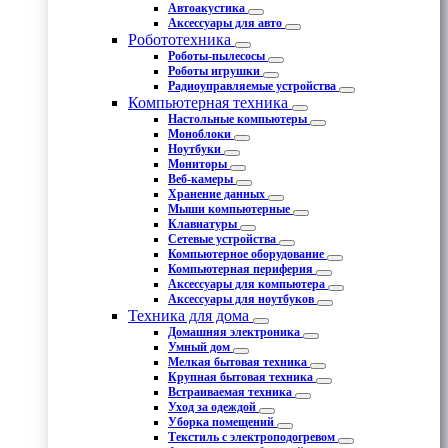
Автоакустика
Аксессуары для авто
Робототехника
Роботы-пылесосы
Роботы игрушки
Радиоуправляемые устройства
Компьютерная техника
Настольные компьютеры
Моноблоки
Ноутбуки
Мониторы
Веб-камеры
Хранение данных
Мыши компьютерные
Клавиатуры
Сетевые устройства
Компьютерное оборудование
Компьютерная периферия
Аксессуары для компьютера
Аксессуары для ноутбуков
Техника для дома
Домашняя электроника
Умный дом
Мелкая бытовая техника
Крупная бытовая техника
Встраиваемая техника
Уход за одеждой
Уборка помещений
Текстиль с электроподогревом