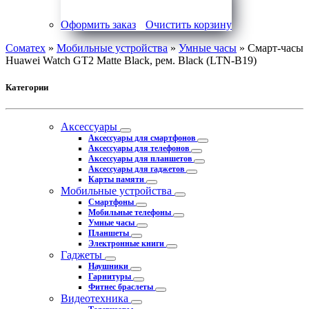
Оформить заказ
Очистить корзину
Соматех
»
Мобильные устройства
»
Умные часы
» Смарт-часы
Huawei Watch GT2 Matte Black, рем. Black (LTN-B19)
Категории
Аксессуары
Аксессуары для смартфонов
Аксессуары для телефонов
Аксессуары для планшетов
Аксессуары для гаджетов
Карты памяти
Мобильные устройства
Смартфоны
Мобильные телефоны
Умные часы
Планшеты
Электронные книги
Гаджеты
Наушники
Гарнитуры
Фитнес браслеты
Видеотехника