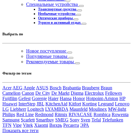
Специальные устройства
Транспортные средства
Необычные устройства
Оптические приборы
Туризм и активный отдых
Выбрать по
Новое поступление
Популярные товары
Рекомендуемые товары
Фильтр по тегам
Acer
AEG
Apple
ASUS
Bosch
Brabantia
Brauberg
Braun
Camelion
Canon
De City
De Markt
Digma
Electrolux
Fellowes
Fujifilm
Gefest
Gorenje
Haier
Hansa
Honor
Hotpoint-Ariston
HP
Huawei
InterStep
JBL
KitchenAid
Kitfort
Korting
Legrand
Lenovo
LG
Liebherr
Logitech
LYAMBDA
Maunfeld
Moulinex
MW-light
Philips
Red Line
Redmond
Ritmix
RIVACASE
Rombica
Rowenta
Samsung
Scarlett
Smartbuy
SMEG
Sony
Sven
Tefal
Telefunken
TFN
Vipe
Vitek
Xiaomi
Вихрь
Ресанта
ЭРА
Показать все теги