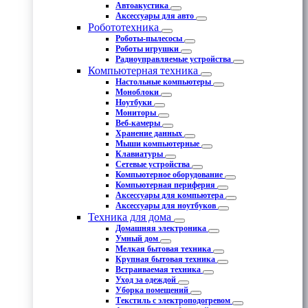
Автоакустика
Аксессуары для авто
Робототехника
Роботы-пылесосы
Роботы игрушки
Радиоуправляемые устройства
Компьютерная техника
Настольные компьютеры
Моноблоки
Ноутбуки
Мониторы
Веб-камеры
Хранение данных
Мыши компьютерные
Клавиатуры
Сетевые устройства
Компьютерное оборудование
Компьютерная периферия
Аксессуары для компьютера
Аксессуары для ноутбуков
Техника для дома
Домашняя электроника
Умный дом
Мелкая бытовая техника
Крупная бытовая техника
Встраиваемая техника
Уход за одеждой
Уборка помещений
Текстиль с электроподогревом