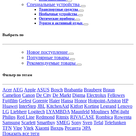
Специальные устройства
Транспортные средства
Необычные устройства
Оптические приборы
Туризм и активный отдых
Выбрать по
Новое поступление
Популярные товары
Рекомендуемые товары
Фильтр по тегам
Acer
AEG
Apple
ASUS
Bosch
Brabantia
Brauberg
Braun
Camelion
Canon
De City
De Markt
Digma
Electrolux
Fellowes
Fujifilm
Gefest
Gorenje
Haier
Hansa
Honor
Hotpoint-Ariston
HP
Huawei
InterStep
JBL
KitchenAid
Kitfort
Korting
Legrand
Lenovo
LG
Liebherr
Logitech
LYAMBDA
Maunfeld
Moulinex
MW-light
Philips
Red Line
Redmond
Ritmix
RIVACASE
Rombica
Rowenta
Samsung
Scarlett
Smartbuy
SMEG
Sony
Sven
Tefal
Telefunken
TFN
Vipe
Vitek
Xiaomi
Вихрь
Ресанта
ЭРА
Показать все теги