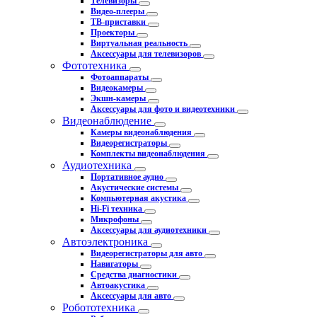
Телевизоры
Видео-плееры
ТВ-приставки
Проекторы
Виртуальная реальность
Аксессуары для телевизоров
Фототехника
Фотоаппараты
Видеокамеры
Экшн-камеры
Аксессуары для фото и видеотехники
Видеонаблюдение
Камеры видеонаблюдения
Видеорегистраторы
Комплекты видеонаблюдения
Аудиотехника
Портативное аудио
Акустические системы
Компьютерная акустика
Hi-Fi техника
Микрофоны
Аксессуары для аудиотехники
Автоэлектроника
Видеорегистраторы для авто
Навигаторы
Средства диагностики
Автоакустика
Аксессуары для авто
Робототехника