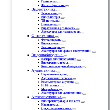
Гарнитуры
Фитнес браслеты
Видеотехника
Телевизоры
Видео-плееры
ТВ-приставки
Проекторы
Виртуальная реальность
Аксессуары для телевизоров
Фототехника
Фотоаппараты
Видеокамеры
Экшн-камеры
Аксессуары для фото и видеотехники
Видеонаблюдение
Камеры видеонаблюдения
Видеорегистраторы
Комплекты видеонаблюдения
Аудиотехника
Портативное аудио
Акустические системы
Компьютерная акустика
Hi-Fi техника
Микрофоны
Аксессуары для аудиотехники
Автоэлектроника
Видеорегистраторы для авто
Навигаторы
Средства диагностики