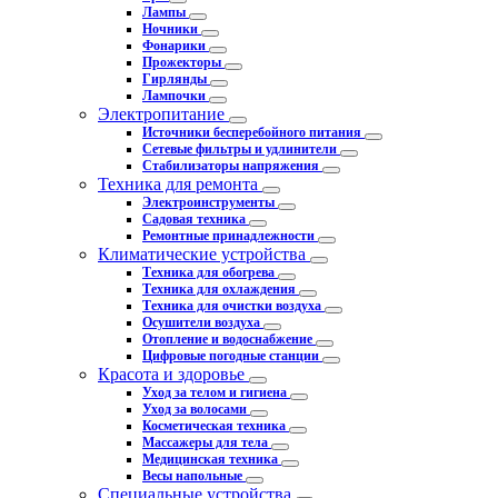
Лампы
Ночники
Фонарики
Прожекторы
Гирлянды
Лампочки
Электропитание
Источники бесперебойного питания
Сетевые фильтры и удлинители
Стабилизаторы напряжения
Техника для ремонта
Электроинструменты
Садовая техника
Ремонтные принадлежности
Климатические устройства
Техника для обогрева
Техника для охлаждения
Техника для очистки воздуха
Осушители воздуха
Отопление и водоснабжение
Цифровые погодные станции
Красота и здоровье
Уход за телом и гигиена
Уход за волосами
Косметическая техника
Массажеры для тела
Медицинская техника
Весы напольные
Специальные устройства