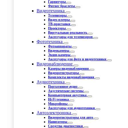
Гарнитуры
Фитнес браслеты
Видеотехника
Телевизоры
Видео-плееры
ТВ-приставки
Проекторы
Виртуальная реальность
Аксессуары для телевизоров
Фототехника
Фотоаппараты
Видеокамеры
Экшн-камеры
Аксессуары для фото и видеотехники
Видеонаблюдение
Камеры видеонаблюдения
Видеорегистраторы
Комплекты видеонаблюдения
Аудиотехника
Портативное аудио
Акустические системы
Компьютерная акустика
Hi-Fi техника
Микрофоны
Аксессуары для аудиотехники
Автоэлектроника
Видеорегистраторы для авто
Навигаторы
Средства диагностики