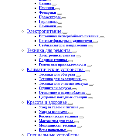
Лампы
Ночники
Фонарики
Прожекторы
Гирлянды
Лампочки
Электропитание
Источники бесперебойного питания
Сетевые фильтры и удлинители
Стабилизаторы напряжения
Техника для ремонта
Электроинструменты
Садовая техника
Ремонтные принадлежности
Климатические устройства
Техника для обогрева
Техника для охлаждения
Техника для очистки воздуха
Осушители воздуха
Отопление и водоснабжение
Цифровые погодные станции
Красота и здоровье
Уход за телом и гигиена
Уход за волосами
Косметическая техника
Массажеры для тела
Медицинская техника
Весы напольные
Специальные устройства