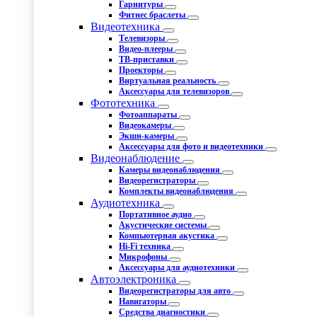
Гарнитуры
Фитнес браслеты
Видеотехника
Телевизоры
Видео-плееры
ТВ-приставки
Проекторы
Виртуальная реальность
Аксессуары для телевизоров
Фототехника
Фотоаппараты
Видеокамеры
Экшн-камеры
Аксессуары для фото и видеотехники
Видеонаблюдение
Камеры видеонаблюдения
Видеорегистраторы
Комплекты видеонаблюдения
Аудиотехника
Портативное аудио
Акустические системы
Компьютерная акустика
Hi-Fi техника
Микрофоны
Аксессуары для аудиотехники
Автоэлектроника
Видеорегистраторы для авто
Навигаторы
Средства диагностики