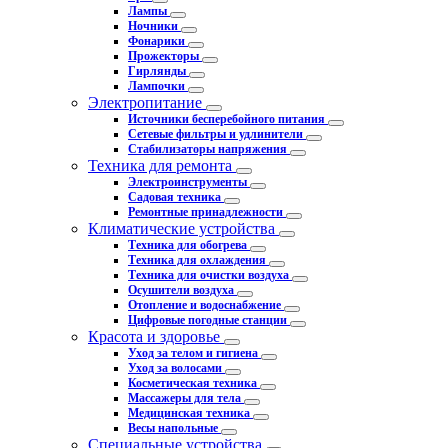
Лампы
Ночники
Фонарики
Прожекторы
Гирлянды
Лампочки
Электропитание
Источники бесперебойного питания
Сетевые фильтры и удлинители
Стабилизаторы напряжения
Техника для ремонта
Электроинструменты
Садовая техника
Ремонтные принадлежности
Климатические устройства
Техника для обогрева
Техника для охлаждения
Техника для очистки воздуха
Осушители воздуха
Отопление и водоснабжение
Цифровые погодные станции
Красота и здоровье
Уход за телом и гигиена
Уход за волосами
Косметическая техника
Массажеры для тела
Медицинская техника
Весы напольные
Специальные устройства