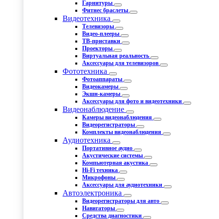
Гарнитуры
Фитнес браслеты
Видеотехника
Телевизоры
Видео-плееры
ТВ-приставки
Проекторы
Виртуальная реальность
Аксессуары для телевизоров
Фототехника
Фотоаппараты
Видеокамеры
Экшн-камеры
Аксессуары для фото и видеотехники
Видеонаблюдение
Камеры видеонаблюдения
Видеорегистраторы
Комплекты видеонаблюдения
Аудиотехника
Портативное аудио
Акустические системы
Компьютерная акустика
Hi-Fi техника
Микрофоны
Аксессуары для аудиотехники
Автоэлектроника
Видеорегистраторы для авто
Навигаторы
Средства диагностики