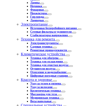
Лампы
Ночники
Фонарики
Прожекторы
Гирлянды
Лампочки
Электропитание
Источники бесперебойного питания
Сетевые фильтры и удлинители
Стабилизаторы напряжения
Техника для ремонта
Электроинструменты
Садовая техника
Ремонтные принадлежности
Климатические устройства
Техника для обогрева
Техника для охлаждения
Техника для очистки воздуха
Осушители воздуха
Отопление и водоснабжение
Цифровые погодные станции
Красота и здоровье
Уход за телом и гигиена
Уход за волосами
Косметическая техника
Массажеры для тела
Медицинская техника
Весы напольные
Специальные устройства