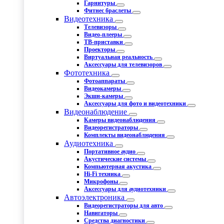
Гарнитуры
Фитнес браслеты
Видеотехника
Телевизоры
Видео-плееры
ТВ-приставки
Проекторы
Виртуальная реальность
Аксессуары для телевизоров
Фототехника
Фотоаппараты
Видеокамеры
Экшн-камеры
Аксессуары для фото и видеотехники
Видеонаблюдение
Камеры видеонаблюдения
Видеорегистраторы
Комплекты видеонаблюдения
Аудиотехника
Портативное аудио
Акустические системы
Компьютерная акустика
Hi-Fi техника
Микрофоны
Аксессуары для аудиотехники
Автоэлектроника
Видеорегистраторы для авто
Навигаторы
Средства диагностики