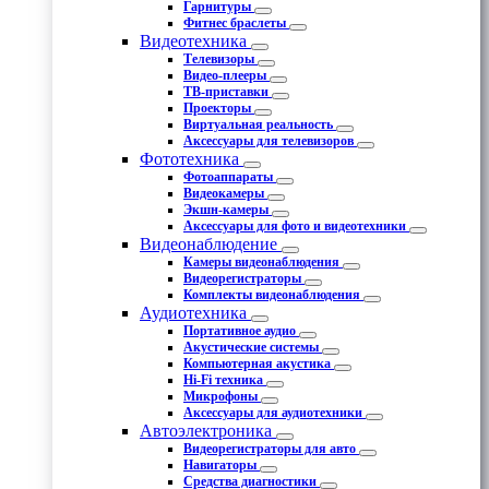
Гарнитуры
Фитнес браслеты
Видеотехника
Телевизоры
Видео-плееры
ТВ-приставки
Проекторы
Виртуальная реальность
Аксессуары для телевизоров
Фототехника
Фотоаппараты
Видеокамеры
Экшн-камеры
Аксессуары для фото и видеотехники
Видеонаблюдение
Камеры видеонаблюдения
Видеорегистраторы
Комплекты видеонаблюдения
Аудиотехника
Портативное аудио
Акустические системы
Компьютерная акустика
Hi-Fi техника
Микрофоны
Аксессуары для аудиотехники
Автоэлектроника
Видеорегистраторы для авто
Навигаторы
Средства диагностики