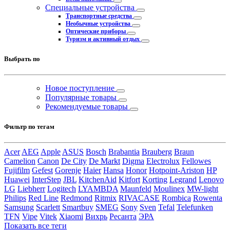
Специальные устройства
Транспортные средства
Необычные устройства
Оптические приборы
Туризм и активный отдых
Выбрать по
Новое поступление
Популярные товары
Рекомендуемые товары
Фильтр по тегам
Acer
AEG
Apple
ASUS
Bosch
Brabantia
Brauberg
Braun
Camelion
Canon
De City
De Markt
Digma
Electrolux
Fellowes
Fujifilm
Gefest
Gorenje
Haier
Hansa
Honor
Hotpoint-Ariston
HP
Huawei
InterStep
JBL
KitchenAid
Kitfort
Korting
Legrand
Lenovo
LG
Liebherr
Logitech
LYAMBDA
Maunfeld
Moulinex
MW-light
Philips
Red Line
Redmond
Ritmix
RIVACASE
Rombica
Rowenta
Samsung
Scarlett
Smartbuy
SMEG
Sony
Sven
Tefal
Telefunken
TFN
Vipe
Vitek
Xiaomi
Вихрь
Ресанта
ЭРА
Показать все теги