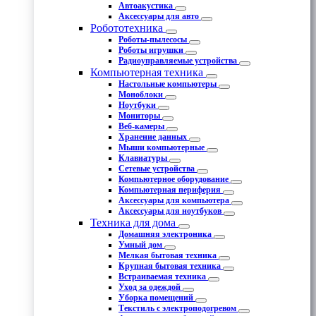
Автоакустика
Аксессуары для авто
Робототехника
Роботы-пылесосы
Роботы игрушки
Радиоуправляемые устройства
Компьютерная техника
Настольные компьютеры
Моноблоки
Ноутбуки
Мониторы
Веб-камеры
Хранение данных
Мыши компьютерные
Клавиатуры
Сетевые устройства
Компьютерное оборудование
Компьютерная периферия
Аксессуары для компьютера
Аксессуары для ноутбуков
Техника для дома
Домашняя электроника
Умный дом
Мелкая бытовая техника
Крупная бытовая техника
Встраиваемая техника
Уход за одеждой
Уборка помещений
Текстиль с электроподогревом