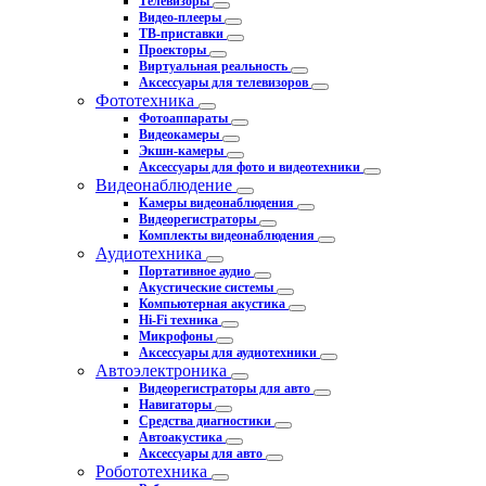
Телевизоры
Видео-плееры
ТВ-приставки
Проекторы
Виртуальная реальность
Аксессуары для телевизоров
Фототехника
Фотоаппараты
Видеокамеры
Экшн-камеры
Аксессуары для фото и видеотехники
Видеонаблюдение
Камеры видеонаблюдения
Видеорегистраторы
Комплекты видеонаблюдения
Аудиотехника
Портативное аудио
Акустические системы
Компьютерная акустика
Hi-Fi техника
Микрофоны
Аксессуары для аудиотехники
Автоэлектроника
Видеорегистраторы для авто
Навигаторы
Средства диагностики
Автоакустика
Аксессуары для авто
Робототехника