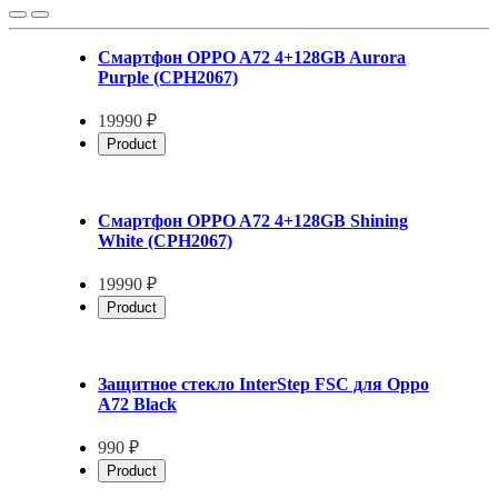
Смартфон OPPO A72 4+128GB Aurora
Purple (CPH2067)
19990 ₽
Product
Смартфон OPPO A72 4+128GB Shining
White (CPH2067)
19990 ₽
Product
Защитное стекло InterStep FSC для Oppo
A72 Black
990 ₽
Product