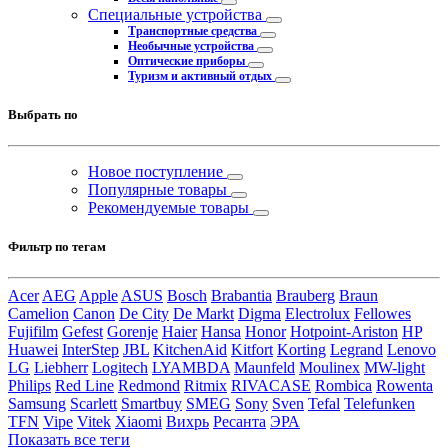
Специальные устройства
Транспортные средства
Необычные устройства
Оптические приборы
Туризм и активный отдых
Выбрать по
Новое поступление
Популярные товары
Рекомендуемые товары
Фильтр по тегам
Acer
AEG
Apple
ASUS
Bosch
Brabantia
Brauberg
Braun
Camelion
Canon
De City
De Markt
Digma
Electrolux
Fellowes
Fujifilm
Gefest
Gorenje
Haier
Hansa
Honor
Hotpoint-Ariston
HP
Huawei
InterStep
JBL
KitchenAid
Kitfort
Korting
Legrand
Lenovo
LG
Liebherr
Logitech
LYAMBDA
Maunfeld
Moulinex
MW-light
Philips
Red Line
Redmond
Ritmix
RIVACASE
Rombica
Rowenta
Samsung
Scarlett
Smartbuy
SMEG
Sony
Sven
Tefal
Telefunken
TFN
Vipe
Vitek
Xiaomi
Вихрь
Ресанта
ЭРА
Показать все теги