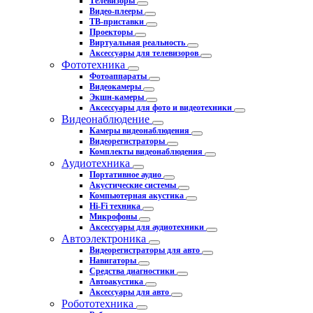
Телевизоры
Видео-плееры
ТВ-приставки
Проекторы
Виртуальная реальность
Аксессуары для телевизоров
Фототехника
Фотоаппараты
Видеокамеры
Экшн-камеры
Аксессуары для фото и видеотехники
Видеонаблюдение
Камеры видеонаблюдения
Видеорегистраторы
Комплекты видеонаблюдения
Аудиотехника
Портативное аудио
Акустические системы
Компьютерная акустика
Hi-Fi техника
Микрофоны
Аксессуары для аудиотехники
Автоэлектроника
Видеорегистраторы для авто
Навигаторы
Средства диагностики
Автоакустика
Аксессуары для авто
Робототехника