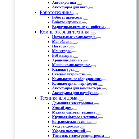
Автоакустика
Аксессуары для авто
Робототехника
Роботы-пылесосы
Роботы игрушки
Радиоуправляемые устройства
Компьютерная техника
Настольные компьютеры
Моноблоки
Ноутбуки
Мониторы
Веб-камеры
Хранение данных
Мыши компьютерные
Клавиатуры
Сетевые устройства
Компьютерное оборудование
Компьютерная периферия
Аксессуары для компьютера
Аксессуары для ноутбуков
Техника для дома
Домашняя электроника
Умный дом
Мелкая бытовая техника
Крупная бытовая техника
Встраиваемая техника
Уход за одеждой
Уборка помещений
Текстиль с электроподогревом