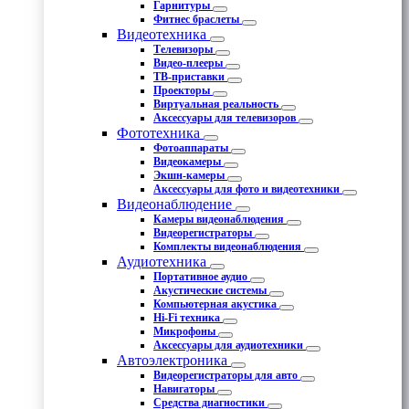
Гарнитуры
Фитнес браслеты
Видеотехника
Телевизоры
Видео-плееры
ТВ-приставки
Проекторы
Виртуальная реальность
Аксессуары для телевизоров
Фототехника
Фотоаппараты
Видеокамеры
Экшн-камеры
Аксессуары для фото и видеотехники
Видеонаблюдение
Камеры видеонаблюдения
Видеорегистраторы
Комплекты видеонаблюдения
Аудиотехника
Портативное аудио
Акустические системы
Компьютерная акустика
Hi-Fi техника
Микрофоны
Аксессуары для аудиотехники
Автоэлектроника
Видеорегистраторы для авто
Навигаторы
Средства диагностики