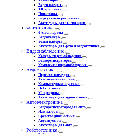
Телевизоры
Видео-плееры
ТВ-приставки
Проекторы
Виртуальная реальность
Аксессуары для телевизоров
Фототехника
Фотоаппараты
Видеокамеры
Экшн-камеры
Аксессуары для фото и видеотехники
Видеонаблюдение
Камеры видеонаблюдения
Видеорегистраторы
Комплекты видеонаблюдения
Аудиотехника
Портативное аудио
Акустические системы
Компьютерная акустика
Hi-Fi техника
Микрофоны
Аксессуары для аудиотехники
Автоэлектроника
Видеорегистраторы для авто
Навигаторы
Средства диагностики
Автоакустика
Аксессуары для авто
Робототехника