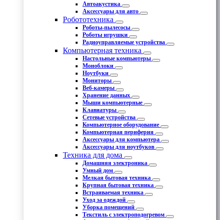
Автоакустика
Аксессуары для авто
Робототехника
Роботы-пылесосы
Роботы игрушки
Радиоуправляемые устройства
Компьютерная техника
Настольные компьютеры
Моноблоки
Ноутбуки
Мониторы
Веб-камеры
Хранение данных
Мыши компьютерные
Клавиатуры
Сетевые устройства
Компьютерное оборудование
Компьютерная периферия
Аксессуары для компьютера
Аксессуары для ноутбуков
Техника для дома
Домашняя электроника
Умный дом
Мелкая бытовая техника
Крупная бытовая техника
Встраиваемая техника
Уход за одеждой
Уборка помещений
Текстиль с электроподогревом