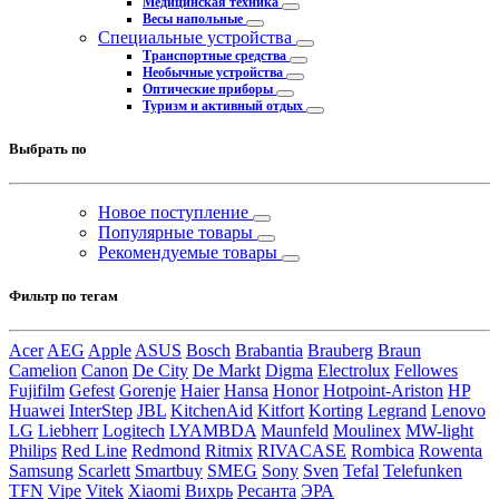
Медицинская техника
Весы напольные
Специальные устройства
Транспортные средства
Необычные устройства
Оптические приборы
Туризм и активный отдых
Выбрать по
Новое поступление
Популярные товары
Рекомендуемые товары
Фильтр по тегам
Acer
AEG
Apple
ASUS
Bosch
Brabantia
Brauberg
Braun
Camelion
Canon
De City
De Markt
Digma
Electrolux
Fellowes
Fujifilm
Gefest
Gorenje
Haier
Hansa
Honor
Hotpoint-Ariston
HP
Huawei
InterStep
JBL
KitchenAid
Kitfort
Korting
Legrand
Lenovo
LG
Liebherr
Logitech
LYAMBDA
Maunfeld
Moulinex
MW-light
Philips
Red Line
Redmond
Ritmix
RIVACASE
Rombica
Rowenta
Samsung
Scarlett
Smartbuy
SMEG
Sony
Sven
Tefal
Telefunken
TFN
Vipe
Vitek
Xiaomi
Вихрь
Ресанта
ЭРА