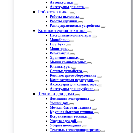
Автоакустика
Аксессуары для авто
Робототехника
Роботы-пылесосы
Роботы игрушки
Радиоуправляемые устройства
Компьютерная техника
Настольные компьютеры
Моноблоки
Ноутбуки
Мониторы
Веб-камеры
Хранение данных
Мыши компьютерные
Клавиатуры
Сетевые устройства
Компьютерное оборудование
Компьютерная периферия
Аксессуары для компьютера
Аксессуары для ноутбуков
Техника для дома
Домашняя электроника
Умный дом
Мелкая бытовая техника
Крупная бытовая техника
Встраиваемая техника
Уход за одеждой
Уборка помещений
Текстиль с электроподогревом