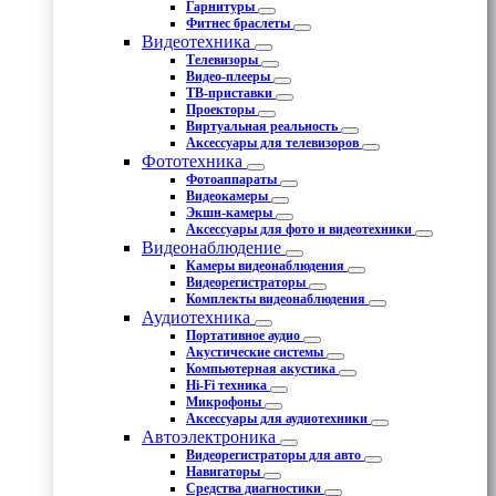
Гарнитуры
Фитнес браслеты
Видеотехника
Телевизоры
Видео-плееры
ТВ-приставки
Проекторы
Виртуальная реальность
Аксессуары для телевизоров
Фототехника
Фотоаппараты
Видеокамеры
Экшн-камеры
Аксессуары для фото и видеотехники
Видеонаблюдение
Камеры видеонаблюдения
Видеорегистраторы
Комплекты видеонаблюдения
Аудиотехника
Портативное аудио
Акустические системы
Компьютерная акустика
Hi-Fi техника
Микрофоны
Аксессуары для аудиотехники
Автоэлектроника
Видеорегистраторы для авто
Навигаторы
Средства диагностики