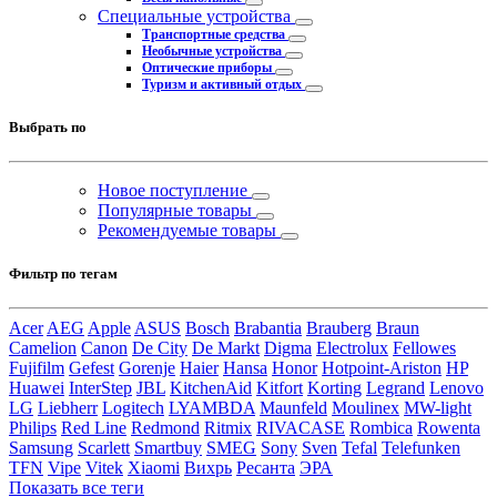
Специальные устройства
Транспортные средства
Необычные устройства
Оптические приборы
Туризм и активный отдых
Выбрать по
Новое поступление
Популярные товары
Рекомендуемые товары
Фильтр по тегам
Acer
AEG
Apple
ASUS
Bosch
Brabantia
Brauberg
Braun
Camelion
Canon
De City
De Markt
Digma
Electrolux
Fellowes
Fujifilm
Gefest
Gorenje
Haier
Hansa
Honor
Hotpoint-Ariston
HP
Huawei
InterStep
JBL
KitchenAid
Kitfort
Korting
Legrand
Lenovo
LG
Liebherr
Logitech
LYAMBDA
Maunfeld
Moulinex
MW-light
Philips
Red Line
Redmond
Ritmix
RIVACASE
Rombica
Rowenta
Samsung
Scarlett
Smartbuy
SMEG
Sony
Sven
Tefal
Telefunken
TFN
Vipe
Vitek
Xiaomi
Вихрь
Ресанта
ЭРА
Показать все теги