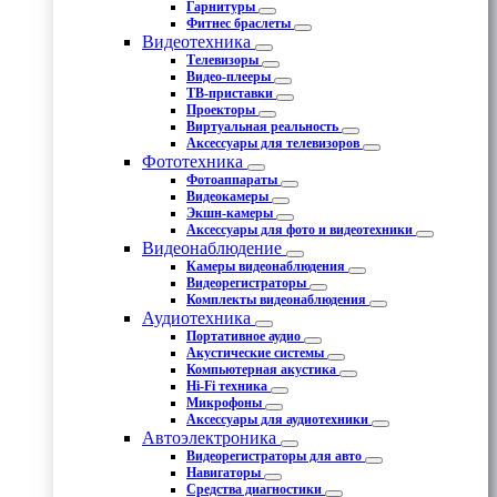
Гарнитуры
Фитнес браслеты
Видеотехника
Телевизоры
Видео-плееры
ТВ-приставки
Проекторы
Виртуальная реальность
Аксессуары для телевизоров
Фототехника
Фотоаппараты
Видеокамеры
Экшн-камеры
Аксессуары для фото и видеотехники
Видеонаблюдение
Камеры видеонаблюдения
Видеорегистраторы
Комплекты видеонаблюдения
Аудиотехника
Портативное аудио
Акустические системы
Компьютерная акустика
Hi-Fi техника
Микрофоны
Аксессуары для аудиотехники
Автоэлектроника
Видеорегистраторы для авто
Навигаторы
Средства диагностики