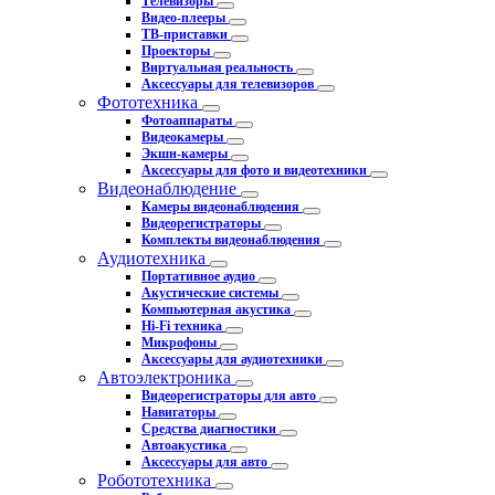
Телевизоры
Видео-плееры
ТВ-приставки
Проекторы
Виртуальная реальность
Аксессуары для телевизоров
Фототехника
Фотоаппараты
Видеокамеры
Экшн-камеры
Аксессуары для фото и видеотехники
Видеонаблюдение
Камеры видеонаблюдения
Видеорегистраторы
Комплекты видеонаблюдения
Аудиотехника
Портативное аудио
Акустические системы
Компьютерная акустика
Hi-Fi техника
Микрофоны
Аксессуары для аудиотехники
Автоэлектроника
Видеорегистраторы для авто
Навигаторы
Средства диагностики
Автоакустика
Аксессуары для авто
Робототехника