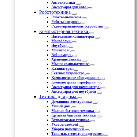
Автоакустика
Аксессуары для авто
Робототехника
Роботы-пылесосы
Роботы игрушки
Радиоуправляемые устройства
Компьютерная техника
Настольные компьютеры
Моноблоки
Ноутбуки
Мониторы
Веб-камеры
Хранение данных
Мыши компьютерные
Клавиатуры
Сетевые устройства
Компьютерное оборудование
Компьютерная периферия
Аксессуары для компьютера
Аксессуары для ноутбуков
Техника для дома
Домашняя электроника
Умный дом
Мелкая бытовая техника
Крупная бытовая техника
Встраиваемая техника
Уход за одеждой
Уборка помещений
Текстиль с электроподогревом