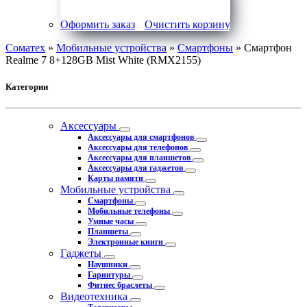
Оформить заказ
Очистить корзину
Соматех
»
Мобильные устройства
»
Смартфоны
» Смартфон
Realme 7 8+128GB Mist White (RMX2155)
Категории
Аксессуары
Аксессуары для смартфонов
Аксессуары для телефонов
Аксессуары для планшетов
Аксессуары для гаджетов
Карты памяти
Мобильные устройства
Смартфоны
Мобильные телефоны
Умные часы
Планшеты
Электронные книги
Гаджеты
Наушники
Гарнитуры
Фитнес браслеты
Видеотехника