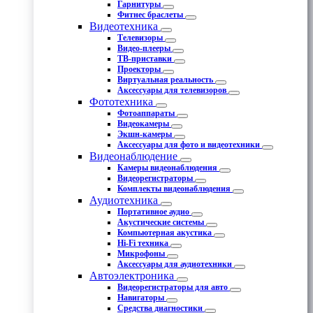
Гарнитуры
Фитнес браслеты
Видеотехника
Телевизоры
Видео-плееры
ТВ-приставки
Проекторы
Виртуальная реальность
Аксессуары для телевизоров
Фототехника
Фотоаппараты
Видеокамеры
Экшн-камеры
Аксессуары для фото и видеотехники
Видеонаблюдение
Камеры видеонаблюдения
Видеорегистраторы
Комплекты видеонаблюдения
Аудиотехника
Портативное аудио
Акустические системы
Компьютерная акустика
Hi-Fi техника
Микрофоны
Аксессуары для аудиотехники
Автоэлектроника
Видеорегистраторы для авто
Навигаторы
Средства диагностики