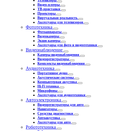
Телевизоры
Видео-плееры
ТВ-приставки
Проекторы
Виртуальная реальность
Аксессуары для телевизоров
Фототехника
Фотоаппараты
Видеокамеры
Экшн-камеры
Аксессуары для фото и видеотехники
Видеонаблюдение
Камеры видеонаблюдения
Видеорегистраторы
Комплекты видеонаблюдения
Аудиотехника
Портативное аудио
Акустические системы
Компьютерная акустика
Hi-Fi техника
Микрофоны
Аксессуары для аудиотехники
Автоэлектроника
Видеорегистраторы для авто
Навигаторы
Средства диагностики
Автоакустика
Аксессуары для авто
Робототехника