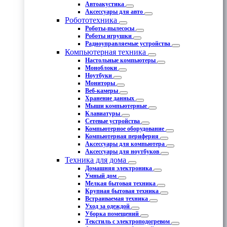
Автоакустика
Аксессуары для авто
Робототехника
Роботы-пылесосы
Роботы игрушки
Радиоуправляемые устройства
Компьютерная техника
Настольные компьютеры
Моноблоки
Ноутбуки
Мониторы
Веб-камеры
Хранение данных
Мыши компьютерные
Клавиатуры
Сетевые устройства
Компьютерное оборудование
Компьютерная периферия
Аксессуары для компьютера
Аксессуары для ноутбуков
Техника для дома
Домашняя электроника
Умный дом
Мелкая бытовая техника
Крупная бытовая техника
Встраиваемая техника
Уход за одеждой
Уборка помещений
Текстиль с электроподогревом