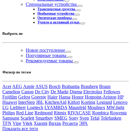
Специальные устройства
Транспортные средства
Необычные устройства
Оптические приборы
Туризм и активный отдых
Выбрать по
Новое поступление
Популярные товары
Рекомендуемые товары
Фильтр по тегам
Acer
AEG
Apple
ASUS
Bosch
Brabantia
Brauberg
Braun
Camelion
Canon
De City
De Markt
Digma
Electrolux
Fellowes
Fujifilm
Gefest
Gorenje
Haier
Hansa
Honor
Hotpoint-Ariston
HP
Huawei
InterStep
JBL
KitchenAid
Kitfort
Korting
Legrand
Lenovo
LG
Liebherr
Logitech
LYAMBDA
Maunfeld
Moulinex
MW-light
Philips
Red Line
Redmond
Ritmix
RIVACASE
Rombica
Rowenta
Samsung
Scarlett
Smartbuy
SMEG
Sony
Sven
Tefal
Telefunken
TFN
Vipe
Vitek
Xiaomi
Вихрь
Ресанта
ЭРА
Показать все теги