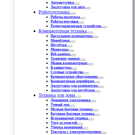
Автоакустика
Аксессуары для авто
Робототехника
Роботы-пылесосы
Роботы игрушки
Радиоуправляемые устройства
Компьютерная техника
Настольные компьютеры
Моноблоки
Ноутбуки
Мониторы
Веб-камеры
Хранение данных
Мыши компьютерные
Клавиатуры
Сетевые устройства
Компьютерное оборудование
Компьютерная периферия
Аксессуары для компьютера
Аксессуары для ноутбуков
Техника для дома
Домашняя электроника
Умный дом
Мелкая бытовая техника
Крупная бытовая техника
Встраиваемая техника
Уход за одеждой
Уборка помещений
Текстиль с электроподогревом