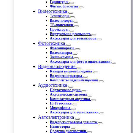
Гарнитуры
Фитнес браслеты
Видеотехника
Телевизоры
Видео-плееры
ТВ-приставки
Проекторы
Виртуальная реальность
Аксессуары для телевизоров
Фототехника
Фотоаппараты
Видеокамеры
Экшн-камеры
Аксессуары для фото и видеотехники
Видеонаблюдение
Камеры видеонаблюдения
Видеорегистраторы
Комплекты видеонаблюдения
Аудиотехника
Портативное аудио
Акустические системы
Компьютерная акустика
Hi-Fi техника
Микрофоны
Аксессуары для аудиотехники
Автоэлектроника
Видеорегистраторы для авто
Навигаторы
Средства диагностики