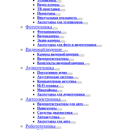
Телевизоры
Видео-плееры
ТВ-приставки
Проекторы
Виртуальная реальность
Аксессуары для телевизоров
Фототехника
Фотоаппараты
Видеокамеры
Экшн-камеры
Аксессуары для фото и видеотехники
Видеонаблюдение
Камеры видеонаблюдения
Видеорегистраторы
Комплекты видеонаблюдения
Аудиотехника
Портативное аудио
Акустические системы
Компьютерная акустика
Hi-Fi техника
Микрофоны
Аксессуары для аудиотехники
Автоэлектроника
Видеорегистраторы для авто
Навигаторы
Средства диагностики
Автоакустика
Аксессуары для авто
Робототехника