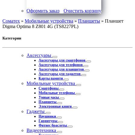
Оформить заказ
Очистить корзину
Соматех
»
Мобильные устройства
»
Планшеты
» Планшет
Digma Optima 8 Z801 4G (TS8227PL)
Категории
Аксессуары
Аксессуары для смартфонов
Аксессуары для телефонов
Аксессуары для планшетов
Аксессуары для гаджетов
Карты памяти
Мобильные устройства
Смартфоны
Мобильные телефоны
Умные часы
Планшеты
Электронные книги
Гаджеты
Наушники
Гарнитуры
Фитнес браслеты
Видеотехника