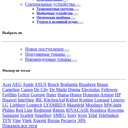
Специальные устройства
Транспортные средства
Необычные устройства
Оптические приборы
Туризм и активный отдых
Выбрать по
Новое поступление
Популярные товары
Рекомендуемые товары
Фильтр по тегам
Acer
AEG
Apple
ASUS
Bosch
Brabantia
Brauberg
Braun
Camelion
Canon
De City
De Markt
Digma
Electrolux
Fellowes
Fujifilm
Gefest
Gorenje
Haier
Hansa
Honor
Hotpoint-Ariston
HP
Huawei
InterStep
JBL
KitchenAid
Kitfort
Korting
Legrand
Lenovo
LG
Liebherr
Logitech
LYAMBDA
Maunfeld
Moulinex
MW-light
Philips
Red Line
Redmond
Ritmix
RIVACASE
Rombica
Rowenta
Samsung
Scarlett
Smartbuy
SMEG
Sony
Sven
Tefal
Telefunken
TFN
Vipe
Vitek
Xiaomi
Вихрь
Ресанта
ЭРА
Показать все теги