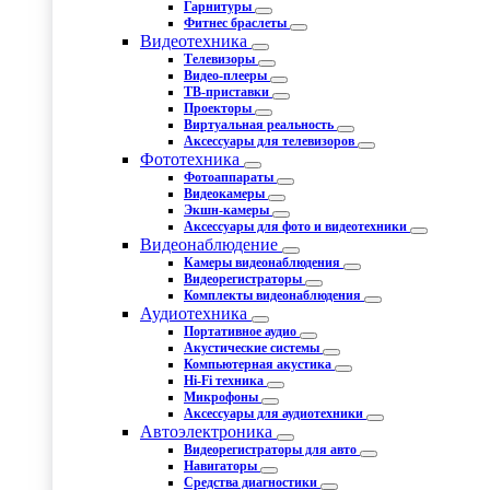
Гарнитуры
Фитнес браслеты
Видеотехника
Телевизоры
Видео-плееры
ТВ-приставки
Проекторы
Виртуальная реальность
Аксессуары для телевизоров
Фототехника
Фотоаппараты
Видеокамеры
Экшн-камеры
Аксессуары для фото и видеотехники
Видеонаблюдение
Камеры видеонаблюдения
Видеорегистраторы
Комплекты видеонаблюдения
Аудиотехника
Портативное аудио
Акустические системы
Компьютерная акустика
Hi-Fi техника
Микрофоны
Аксессуары для аудиотехники
Автоэлектроника
Видеорегистраторы для авто
Навигаторы
Средства диагностики