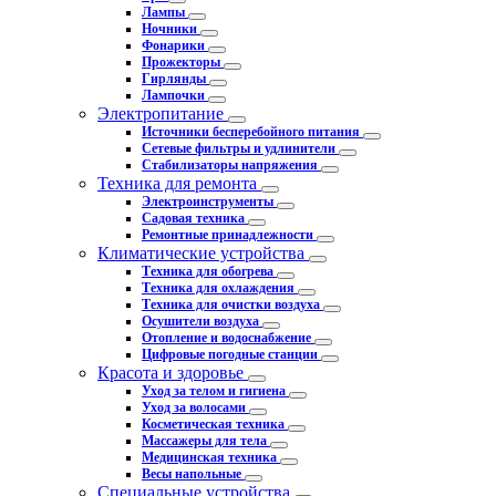
Лампы
Ночники
Фонарики
Прожекторы
Гирлянды
Лампочки
Электропитание
Источники бесперебойного питания
Сетевые фильтры и удлинители
Стабилизаторы напряжения
Техника для ремонта
Электроинструменты
Садовая техника
Ремонтные принадлежности
Климатические устройства
Техника для обогрева
Техника для охлаждения
Техника для очистки воздуха
Осушители воздуха
Отопление и водоснабжение
Цифровые погодные станции
Красота и здоровье
Уход за телом и гигиена
Уход за волосами
Косметическая техника
Массажеры для тела
Медицинская техника
Весы напольные
Специальные устройства