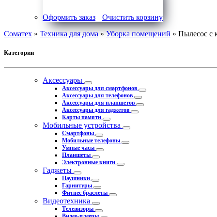
Оформить заказ
Очистить корзину
Соматех
»
Техника для дома
»
Уборка помещений
» Пылесос с к
Категории
Аксессуары
Аксессуары для смартфонов
Аксессуары для телефонов
Аксессуары для планшетов
Аксессуары для гаджетов
Карты памяти
Мобильные устройства
Смартфоны
Мобильные телефоны
Умные часы
Планшеты
Электронные книги
Гаджеты
Наушники
Гарнитуры
Фитнес браслеты
Видеотехника
Телевизоры
Видео-плееры