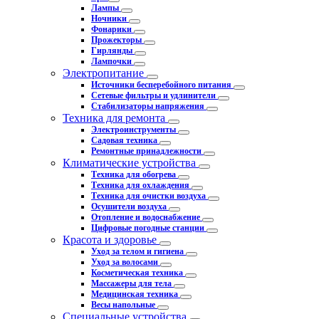
Лампы
Ночники
Фонарики
Прожекторы
Гирлянды
Лампочки
Электропитание
Источники бесперебойного питания
Сетевые фильтры и удлинители
Стабилизаторы напряжения
Техника для ремонта
Электроинструменты
Садовая техника
Ремонтные принадлежности
Климатические устройства
Техника для обогрева
Техника для охлаждения
Техника для очистки воздуха
Осушители воздуха
Отопление и водоснабжение
Цифровые погодные станции
Красота и здоровье
Уход за телом и гигиена
Уход за волосами
Косметическая техника
Массажеры для тела
Медицинская техника
Весы напольные
Специальные устройства