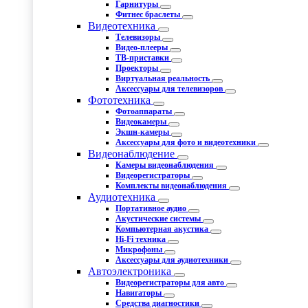
Гарнитуры
Фитнес браслеты
Видеотехника
Телевизоры
Видео-плееры
ТВ-приставки
Проекторы
Виртуальная реальность
Аксессуары для телевизоров
Фототехника
Фотоаппараты
Видеокамеры
Экшн-камеры
Аксессуары для фото и видеотехники
Видеонаблюдение
Камеры видеонаблюдения
Видеорегистраторы
Комплекты видеонаблюдения
Аудиотехника
Портативное аудио
Акустические системы
Компьютерная акустика
Hi-Fi техника
Микрофоны
Аксессуары для аудиотехники
Автоэлектроника
Видеорегистраторы для авто
Навигаторы
Средства диагностики