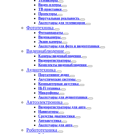
Телевизоры
Видео-плееры
ТВ-приставки
Проекторы
Виртуальная реальность
Аксессуары для телевизоров
Фототехника
Фотоаппараты
Видеокамеры
Экшн-камеры
Аксессуары для фото и видеотехники
Видеонаблюдение
Камеры видеонаблюдения
Видеорегистраторы
Комплекты видеонаблюдения
Аудиотехника
Портативное аудио
Акустические системы
Компьютерная акустика
Hi-Fi техника
Микрофоны
Аксессуары для аудиотехники
Автоэлектроника
Видеорегистраторы для авто
Навигаторы
Средства диагностики
Автоакустика
Аксессуары для авто
Робототехника