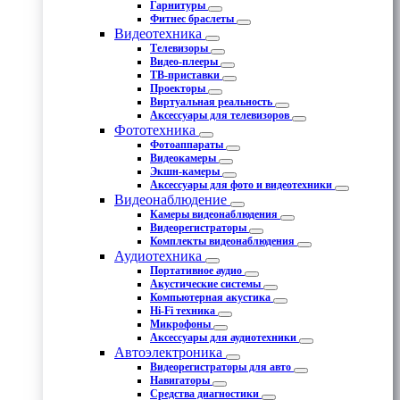
Гарнитуры
Фитнес браслеты
Видеотехника
Телевизоры
Видео-плееры
ТВ-приставки
Проекторы
Виртуальная реальность
Аксессуары для телевизоров
Фототехника
Фотоаппараты
Видеокамеры
Экшн-камеры
Аксессуары для фото и видеотехники
Видеонаблюдение
Камеры видеонаблюдения
Видеорегистраторы
Комплекты видеонаблюдения
Аудиотехника
Портативное аудио
Акустические системы
Компьютерная акустика
Hi-Fi техника
Микрофоны
Аксессуары для аудиотехники
Автоэлектроника
Видеорегистраторы для авто
Навигаторы
Средства диагностики