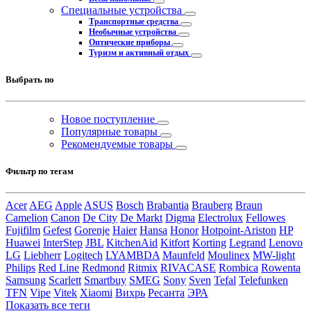
Специальные устройства
Транспортные средства
Необычные устройства
Оптические приборы
Туризм и активный отдых
Выбрать по
Новое поступление
Популярные товары
Рекомендуемые товары
Фильтр по тегам
Acer
AEG
Apple
ASUS
Bosch
Brabantia
Brauberg
Braun
Camelion
Canon
De City
De Markt
Digma
Electrolux
Fellowes
Fujifilm
Gefest
Gorenje
Haier
Hansa
Honor
Hotpoint-Ariston
HP
Huawei
InterStep
JBL
KitchenAid
Kitfort
Korting
Legrand
Lenovo
LG
Liebherr
Logitech
LYAMBDA
Maunfeld
Moulinex
MW-light
Philips
Red Line
Redmond
Ritmix
RIVACASE
Rombica
Rowenta
Samsung
Scarlett
Smartbuy
SMEG
Sony
Sven
Tefal
Telefunken
TFN
Vipe
Vitek
Xiaomi
Вихрь
Ресанта
ЭРА
Показать все теги