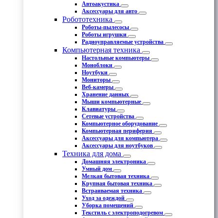
Автоакустика
Аксессуары для авто
Робототехника
Роботы-пылесосы
Роботы игрушки
Радиоуправляемые устройства
Компьютерная техника
Настольные компьютеры
Моноблоки
Ноутбуки
Мониторы
Веб-камеры
Хранение данных
Мыши компьютерные
Клавиатуры
Сетевые устройства
Компьютерное оборудование
Компьютерная периферия
Аксессуары для компьютера
Аксессуары для ноутбуков
Техника для дома
Домашняя электроника
Умный дом
Мелкая бытовая техника
Крупная бытовая техника
Встраиваемая техника
Уход за одеждой
Уборка помещений
Текстиль с электроподогревом