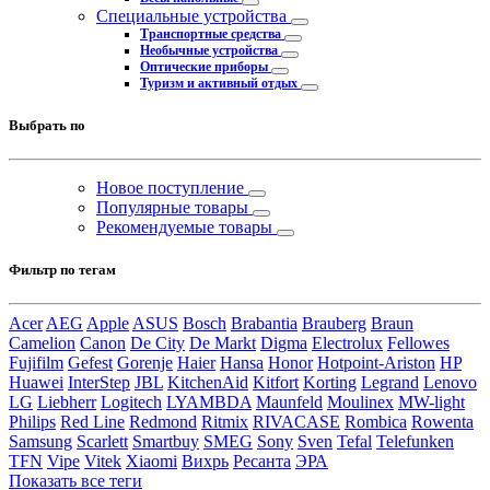
Специальные устройства
Транспортные средства
Необычные устройства
Оптические приборы
Туризм и активный отдых
Выбрать по
Новое поступление
Популярные товары
Рекомендуемые товары
Фильтр по тегам
Acer
AEG
Apple
ASUS
Bosch
Brabantia
Brauberg
Braun
Camelion
Canon
De City
De Markt
Digma
Electrolux
Fellowes
Fujifilm
Gefest
Gorenje
Haier
Hansa
Honor
Hotpoint-Ariston
HP
Huawei
InterStep
JBL
KitchenAid
Kitfort
Korting
Legrand
Lenovo
LG
Liebherr
Logitech
LYAMBDA
Maunfeld
Moulinex
MW-light
Philips
Red Line
Redmond
Ritmix
RIVACASE
Rombica
Rowenta
Samsung
Scarlett
Smartbuy
SMEG
Sony
Sven
Tefal
Telefunken
TFN
Vipe
Vitek
Xiaomi
Вихрь
Ресанта
ЭРА
Показать все теги