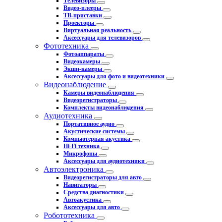
Телевизоры
Видео-плееры
ТВ-приставки
Проекторы
Виртуальная реальность
Аксессуары для телевизоров
Фототехника
Фотоаппараты
Видеокамеры
Экшн-камеры
Аксессуары для фото и видеотехники
Видеонаблюдение
Камеры видеонаблюдения
Видеорегистраторы
Комплекты видеонаблюдения
Аудиотехника
Портативное аудио
Акустические системы
Компьютерная акустика
Hi-Fi техника
Микрофоны
Аксессуары для аудиотехники
Автоэлектроника
Видеорегистраторы для авто
Навигаторы
Средства диагностики
Автоакустика
Аксессуары для авто
Робототехника