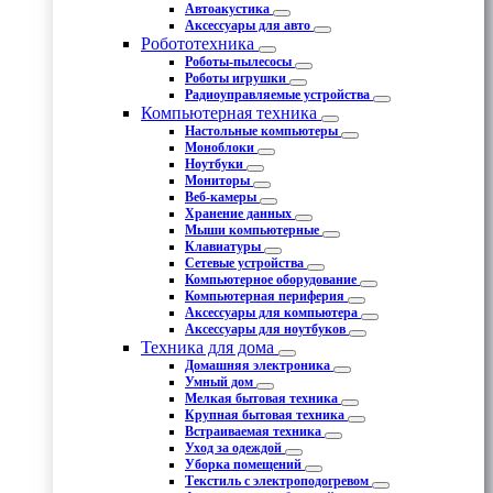
Автоакустика
Аксессуары для авто
Робототехника
Роботы-пылесосы
Роботы игрушки
Радиоуправляемые устройства
Компьютерная техника
Настольные компьютеры
Моноблоки
Ноутбуки
Мониторы
Веб-камеры
Хранение данных
Мыши компьютерные
Клавиатуры
Сетевые устройства
Компьютерное оборудование
Компьютерная периферия
Аксессуары для компьютера
Аксессуары для ноутбуков
Техника для дома
Домашняя электроника
Умный дом
Мелкая бытовая техника
Крупная бытовая техника
Встраиваемая техника
Уход за одеждой
Уборка помещений
Текстиль с электроподогревом