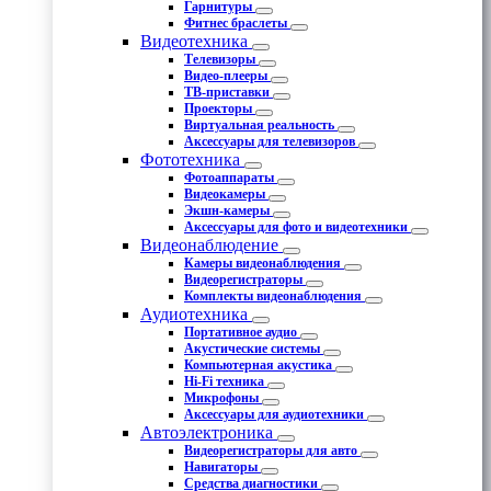
Гарнитуры
Фитнес браслеты
Видеотехника
Телевизоры
Видео-плееры
ТВ-приставки
Проекторы
Виртуальная реальность
Аксессуары для телевизоров
Фототехника
Фотоаппараты
Видеокамеры
Экшн-камеры
Аксессуары для фото и видеотехники
Видеонаблюдение
Камеры видеонаблюдения
Видеорегистраторы
Комплекты видеонаблюдения
Аудиотехника
Портативное аудио
Акустические системы
Компьютерная акустика
Hi-Fi техника
Микрофоны
Аксессуары для аудиотехники
Автоэлектроника
Видеорегистраторы для авто
Навигаторы
Средства диагностики