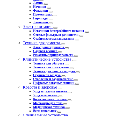
Лампы
Ночники
Фонарики
Прожекторы
Гирлянды
Лампочки
Электропитание
Источники бесперебойного питания
Сетевые фильтры и удлинители
Стабилизаторы напряжения
Техника для ремонта
Электроинструменты
Садовая техника
Ремонтные принадлежности
Климатические устройства
Техника для обогрева
Техника для охлаждения
Техника для очистки воздуха
Осушители воздуха
Отопление и водоснабжение
Цифровые погодные станции
Красота и здоровье
Уход за телом и гигиена
Уход за волосами
Косметическая техника
Массажеры для тела
Медицинская техника
Весы напольные
Специальные устройства