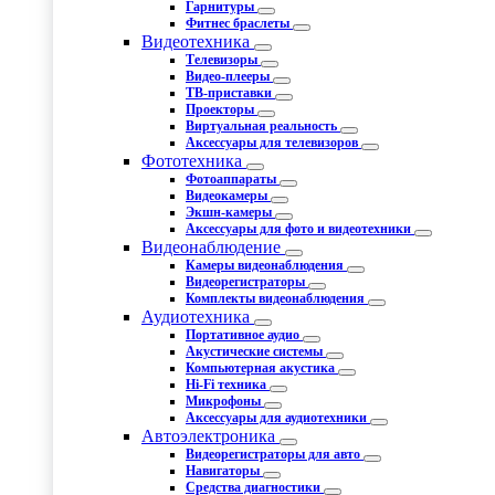
Гарнитуры
Фитнес браслеты
Видеотехника
Телевизоры
Видео-плееры
ТВ-приставки
Проекторы
Виртуальная реальность
Аксессуары для телевизоров
Фототехника
Фотоаппараты
Видеокамеры
Экшн-камеры
Аксессуары для фото и видеотехники
Видеонаблюдение
Камеры видеонаблюдения
Видеорегистраторы
Комплекты видеонаблюдения
Аудиотехника
Портативное аудио
Акустические системы
Компьютерная акустика
Hi-Fi техника
Микрофоны
Аксессуары для аудиотехники
Автоэлектроника
Видеорегистраторы для авто
Навигаторы
Средства диагностики