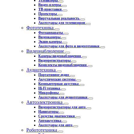
Телевизоры
Видео-плееры
ТВ-приставки
Проекторы
Виртуальная реальность
Аксессуары для телевизоров
Фототехника
Фотоаппараты
Видеокамеры
Экшн-камеры
Аксессуары для фото и видеотехники
Видеонаблюдение
Камеры видеонаблюдения
Видеорегистраторы
Комплекты видеонаблюдения
Аудиотехника
Портативное аудио
Акустические системы
Компьютерная акустика
Hi-Fi техника
Микрофоны
Аксессуары для аудиотехники
Автоэлектроника
Видеорегистраторы для авто
Навигаторы
Средства диагностики
Автоакустика
Аксессуары для авто
Робототехника