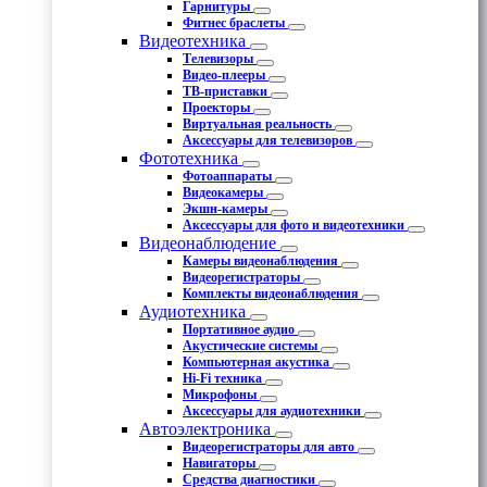
Гарнитуры
Фитнес браслеты
Видеотехника
Телевизоры
Видео-плееры
ТВ-приставки
Проекторы
Виртуальная реальность
Аксессуары для телевизоров
Фототехника
Фотоаппараты
Видеокамеры
Экшн-камеры
Аксессуары для фото и видеотехники
Видеонаблюдение
Камеры видеонаблюдения
Видеорегистраторы
Комплекты видеонаблюдения
Аудиотехника
Портативное аудио
Акустические системы
Компьютерная акустика
Hi-Fi техника
Микрофоны
Аксессуары для аудиотехники
Автоэлектроника
Видеорегистраторы для авто
Навигаторы
Средства диагностики