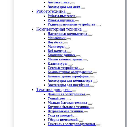
Автоакустика
Аксессуары для авто
Робототехника
Роботы-пылесосы
Роботы игрушки
Радиоуправляемые устройства
Компьютерная техника
Настольные компьютеры
Моноблоки
Ноутбуки
Мониторы
Веб-камеры
Хранение данных
Мыши компьютерные
Клавиатуры
Сетевые устройства
Компьютерное оборудование
Компьютерная периферия
Аксессуары для компьютера
Аксессуары для ноутбуков
Техника для дома
Домашняя электроника
Умный дом
Мелкая бытовая техника
Крупная бытовая техника
Встраиваемая техника
Уход за одеждой
Уборка помещений
Текстиль с электроподогревом