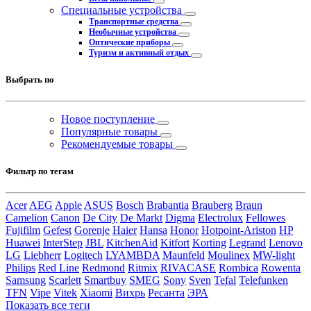
Специальные устройства
Транспортные средства
Необычные устройства
Оптические приборы
Туризм и активный отдых
Выбрать по
Новое поступление
Популярные товары
Рекомендуемые товары
Фильтр по тегам
Acer
AEG
Apple
ASUS
Bosch
Brabantia
Brauberg
Braun
Camelion
Canon
De City
De Markt
Digma
Electrolux
Fellowes
Fujifilm
Gefest
Gorenje
Haier
Hansa
Honor
Hotpoint-Ariston
HP
Huawei
InterStep
JBL
KitchenAid
Kitfort
Korting
Legrand
Lenovo
LG
Liebherr
Logitech
LYAMBDA
Maunfeld
Moulinex
MW-light
Philips
Red Line
Redmond
Ritmix
RIVACASE
Rombica
Rowenta
Samsung
Scarlett
Smartbuy
SMEG
Sony
Sven
Tefal
Telefunken
TFN
Vipe
Vitek
Xiaomi
Вихрь
Ресанта
ЭРА
Показать все теги