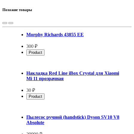
Похожие товары
Morphy Richards 43855 EE
300 ₽
Product
Накладка Red Line iBox Crystal для Xiaomi
Mi 11 прозрачная
30 ₽
Product
Пылесос ручной (handstick) Dyson SV10 V8
Absolute