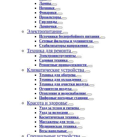
Лампы
Ночники
Фонарики
Прожекторы
Гирлянды
Лампочки
Электропитание
Источники бесперебойного питания
Сетевые фильтры и удлинители
Стабилизаторы напряжения
Техника для ремонта
Электроинструменты
Садовая техника
Ремонтные принадлежности
Климатические устройства
Техника для обогрева
Техника для охлаждения
Техника для очистки воздуха
Осушители воздуха
Отопление и водоснабжение
Цифровые погодные станции
Красота и здоровье
Уход за телом и гигиена
Уход за волосами
Косметическая техника
Массажеры для тела
Медицинская техника
Весы напольные
Специальные устройства