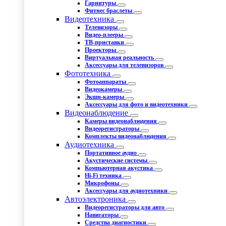
Гарнитуры
Фитнес браслеты
Видеотехника
Телевизоры
Видео-плееры
ТВ-приставки
Проекторы
Виртуальная реальность
Аксессуары для телевизоров
Фототехника
Фотоаппараты
Видеокамеры
Экшн-камеры
Аксессуары для фото и видеотехники
Видеонаблюдение
Камеры видеонаблюдения
Видеорегистраторы
Комплекты видеонаблюдения
Аудиотехника
Портативное аудио
Акустические системы
Компьютерная акустика
Hi-Fi техника
Микрофоны
Аксессуары для аудиотехники
Автоэлектроника
Видеорегистраторы для авто
Навигаторы
Средства диагностики