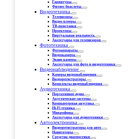
Гарнитуры
Фитнес браслеты
Видеотехника
Телевизоры
Видео-плееры
ТВ-приставки
Проекторы
Виртуальная реальность
Аксессуары для телевизоров
Фототехника
Фотоаппараты
Видеокамеры
Экшн-камеры
Аксессуары для фото и видеотехники
Видеонаблюдение
Камеры видеонаблюдения
Видеорегистраторы
Комплекты видеонаблюдения
Аудиотехника
Портативное аудио
Акустические системы
Компьютерная акустика
Hi-Fi техника
Микрофоны
Аксессуары для аудиотехники
Автоэлектроника
Видеорегистраторы для авто
Навигаторы
Средства диагностики