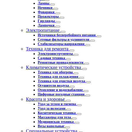
Лампы
Ночники
Фонарики
Прожекторы
Гирлянды
Лампочки
Электропитание
Источники бесперебойного питания
Сетевые фильтры и удлинители
Стабилизаторы напряжения
Техника для ремонта
Электроинструменты
Садовая техника
Ремонтные принадлежности
Климатические устройства
Техника для обогрева
Техника для охлаждения
Техника для очистки воздуха
Осушители воздуха
Отопление и водоснабжение
Цифровые погодные станции
Красота и здоровье
Уход за телом и гигиена
Уход за волосами
Косметическая техника
Массажеры для тела
Медицинская техника
Весы напольные
Специальные устройства