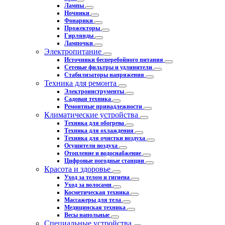
Лампы
Ночники
Фонарики
Прожекторы
Гирлянды
Лампочки
Электропитание
Источники бесперебойного питания
Сетевые фильтры и удлинители
Стабилизаторы напряжения
Техника для ремонта
Электроинструменты
Садовая техника
Ремонтные принадлежности
Климатические устройства
Техника для обогрева
Техника для охлаждения
Техника для очистки воздуха
Осушители воздуха
Отопление и водоснабжение
Цифровые погодные станции
Красота и здоровье
Уход за телом и гигиена
Уход за волосами
Косметическая техника
Массажеры для тела
Медицинская техника
Весы напольные
Специальные устройства