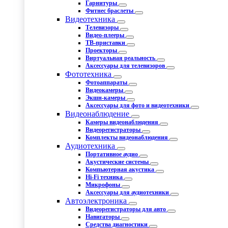
Гарнитуры
Фитнес браслеты
Видеотехника
Телевизоры
Видео-плееры
ТВ-приставки
Проекторы
Виртуальная реальность
Аксессуары для телевизоров
Фототехника
Фотоаппараты
Видеокамеры
Экшн-камеры
Аксессуары для фото и видеотехники
Видеонаблюдение
Камеры видеонаблюдения
Видеорегистраторы
Комплекты видеонаблюдения
Аудиотехника
Портативное аудио
Акустические системы
Компьютерная акустика
Hi-Fi техника
Микрофоны
Аксессуары для аудиотехники
Автоэлектроника
Видеорегистраторы для авто
Навигаторы
Средства диагностики