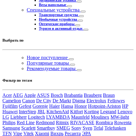
Медицинская техника
Весы напольные
Специальные устройства
Транспортные средства
Необычные устройства
Оптические приборы
Туризм и активный отдых
Выбрать по
Новое поступление
Популярные товары
Рекомендуемые товары
Фильтр по тегам
Acer
AEG
Apple
ASUS
Bosch
Brabantia
Brauberg
Braun
Camelion
Canon
De City
De Markt
Digma
Electrolux
Fellowes
Fujifilm
Gefest
Gorenje
Haier
Hansa
Honor
Hotpoint-Ariston
HP
Huawei
InterStep
JBL
KitchenAid
Kitfort
Korting
Legrand
Lenovo
LG
Liebherr
Logitech
LYAMBDA
Maunfeld
Moulinex
MW-light
Philips
Red Line
Redmond
Ritmix
RIVACASE
Rombica
Rowenta
Samsung
Scarlett
Smartbuy
SMEG
Sony
Sven
Tefal
Telefunken
TFN
Vipe
Vitek
Xiaomi
Вихрь
Ресанта
ЭРА