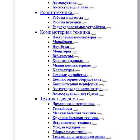
Автоакустика
Аксессуары для авто
Робототехника
Роботы-пылесосы
Роботы игрушки
Радиоуправляемые устройства
Компьютерная техника
Настольные компьютеры
Моноблоки
Ноутбуки
Мониторы
Веб-камеры
Хранение данных
Мыши компьютерные
Клавиатуры
Сетевые устройства
Компьютерное оборудование
Компьютерная периферия
Аксессуары для компьютера
Аксессуары для ноутбуков
Техника для дома
Домашняя электроника
Умный дом
Мелкая бытовая техника
Крупная бытовая техника
Встраиваемая техника
Уход за одеждой
Уборка помещений
Текстиль с электроподогревом