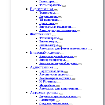
Гарнитуры
Фитнес браслеты
Видеотехника
Телевизоры
Видео-плееры
ТВ-приставки
Проекторы
Виртуальная реальность
Аксессуары для телевизоров
Фототехника
Фотоаппараты
Видеокамеры
Экшн-камеры
Аксессуары для фото и видеотехники
Видеонаблюдение
Камеры видеонаблюдения
Видеорегистраторы
Комплекты видеонаблюдения
Аудиотехника
Портативное аудио
Акустические системы
Компьютерная акустика
Hi-Fi техника
Микрофоны
Аксессуары для аудиотехники
Автоэлектроника
Видеорегистраторы для авто
Навигаторы
Средства диагностики