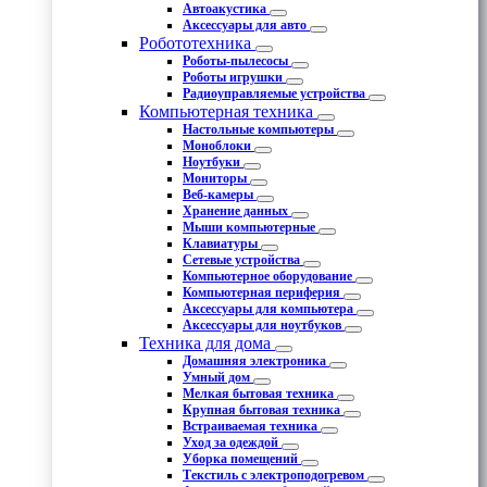
Автоакустика
Аксессуары для авто
Робототехника
Роботы-пылесосы
Роботы игрушки
Радиоуправляемые устройства
Компьютерная техника
Настольные компьютеры
Моноблоки
Ноутбуки
Мониторы
Веб-камеры
Хранение данных
Мыши компьютерные
Клавиатуры
Сетевые устройства
Компьютерное оборудование
Компьютерная периферия
Аксессуары для компьютера
Аксессуары для ноутбуков
Техника для дома
Домашняя электроника
Умный дом
Мелкая бытовая техника
Крупная бытовая техника
Встраиваемая техника
Уход за одеждой
Уборка помещений
Текстиль с электроподогревом