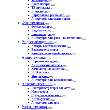
Телевизоры
Видео-плееры
ТВ-приставки
Проекторы
Виртуальная реальность
Аксессуары для телевизоров
Фототехника
Фотоаппараты
Видеокамеры
Экшн-камеры
Аксессуары для фото и видеотехники
Видеонаблюдение
Камеры видеонаблюдения
Видеорегистраторы
Комплекты видеонаблюдения
Аудиотехника
Портативное аудио
Акустические системы
Компьютерная акустика
Hi-Fi техника
Микрофоны
Аксессуары для аудиотехники
Автоэлектроника
Видеорегистраторы для авто
Навигаторы
Средства диагностики
Автоакустика
Аксессуары для авто
Робототехника