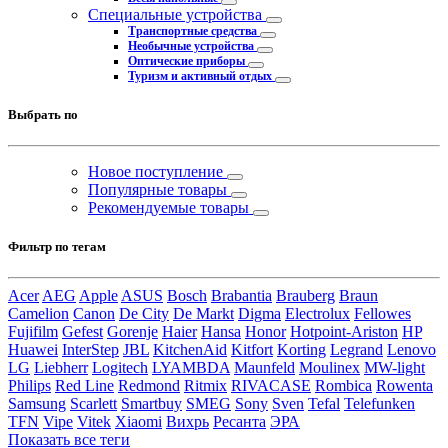
Специальные устройства
Транспортные средства
Необычные устройства
Оптические приборы
Туризм и активный отдых
Выбрать по
Новое поступление
Популярные товары
Рекомендуемые товары
Фильтр по тегам
Acer
AEG
Apple
ASUS
Bosch
Brabantia
Brauberg
Braun
Camelion
Canon
De City
De Markt
Digma
Electrolux
Fellowes
Fujifilm
Gefest
Gorenje
Haier
Hansa
Honor
Hotpoint-Ariston
HP
Huawei
InterStep
JBL
KitchenAid
Kitfort
Korting
Legrand
Lenovo
LG
Liebherr
Logitech
LYAMBDA
Maunfeld
Moulinex
MW-light
Philips
Red Line
Redmond
Ritmix
RIVACASE
Rombica
Rowenta
Samsung
Scarlett
Smartbuy
SMEG
Sony
Sven
Tefal
Telefunken
TFN
Vipe
Vitek
Xiaomi
Вихрь
Ресанта
ЭРА
Показать все теги