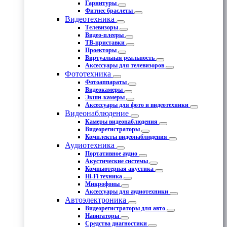
Гарнитуры
Фитнес браслеты
Видеотехника
Телевизоры
Видео-плееры
ТВ-приставки
Проекторы
Виртуальная реальность
Аксессуары для телевизоров
Фототехника
Фотоаппараты
Видеокамеры
Экшн-камеры
Аксессуары для фото и видеотехники
Видеонаблюдение
Камеры видеонаблюдения
Видеорегистраторы
Комплекты видеонаблюдения
Аудиотехника
Портативное аудио
Акустические системы
Компьютерная акустика
Hi-Fi техника
Микрофоны
Аксессуары для аудиотехники
Автоэлектроника
Видеорегистраторы для авто
Навигаторы
Средства диагностики