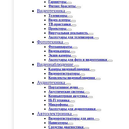
Гарнитуры
Фитнес браслеты
Видеотехника
Телевизоры
Видео-плееры
ТВ-приставки
Проекторы
Виртуальная реальность
Аксессуары для телевизоров
Фототехника
Фотоаппараты
Видеокамеры
Экшн-камеры
Аксессуары для фото и видеотехники
Видеонаблюдение
Камеры видеонаблюдения
Видеорегистраторы
Комплекты видеонаблюдения
Аудиотехника
Портативное аудио
Акустические системы
Компьютерная акустика
Hi-Fi техника
Микрофоны
Аксессуары для аудиотехники
Автоэлектроника
Видеорегистраторы для авто
Навигаторы
Средства диагностики