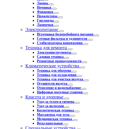
Лампы
Ночники
Фонарики
Прожекторы
Гирлянды
Лампочки
Электропитание
Источники бесперебойного питания
Сетевые фильтры и удлинители
Стабилизаторы напряжения
Техника для ремонта
Электроинструменты
Садовая техника
Ремонтные принадлежности
Климатические устройства
Техника для обогрева
Техника для охлаждения
Техника для очистки воздуха
Осушители воздуха
Отопление и водоснабжение
Цифровые погодные станции
Красота и здоровье
Уход за телом и гигиена
Уход за волосами
Косметическая техника
Массажеры для тела
Медицинская техника
Весы напольные
Специальные устройства