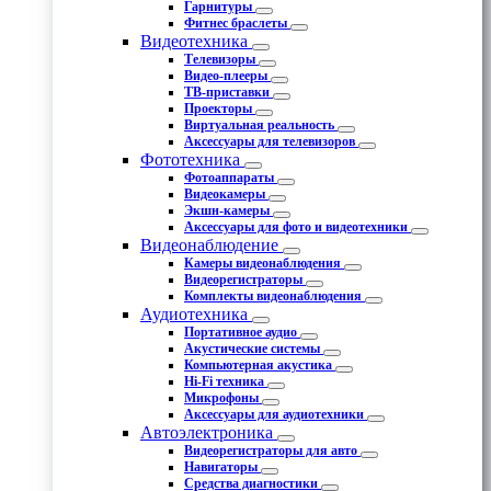
Гарнитуры
Фитнес браслеты
Видеотехника
Телевизоры
Видео-плееры
ТВ-приставки
Проекторы
Виртуальная реальность
Аксессуары для телевизоров
Фототехника
Фотоаппараты
Видеокамеры
Экшн-камеры
Аксессуары для фото и видеотехники
Видеонаблюдение
Камеры видеонаблюдения
Видеорегистраторы
Комплекты видеонаблюдения
Аудиотехника
Портативное аудио
Акустические системы
Компьютерная акустика
Hi-Fi техника
Микрофоны
Аксессуары для аудиотехники
Автоэлектроника
Видеорегистраторы для авто
Навигаторы
Средства диагностики