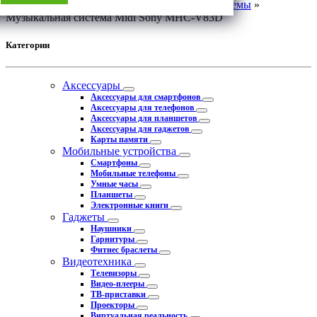
Соматех
»
Аудиотехника
»
Акустические системы
»
Музыкальная система Midi Sony MHC-V83D
Категории
Аксессуары
Аксессуары для смартфонов
Аксессуары для телефонов
Аксессуары для планшетов
Аксессуары для гаджетов
Карты памяти
Мобильные устройства
Смартфоны
Мобильные телефоны
Умные часы
Планшеты
Электронные книги
Гаджеты
Наушники
Гарнитуры
Фитнес браслеты
Видеотехника
Телевизоры
Видео-плееры
ТВ-приставки
Проекторы
Виртуальная реальность