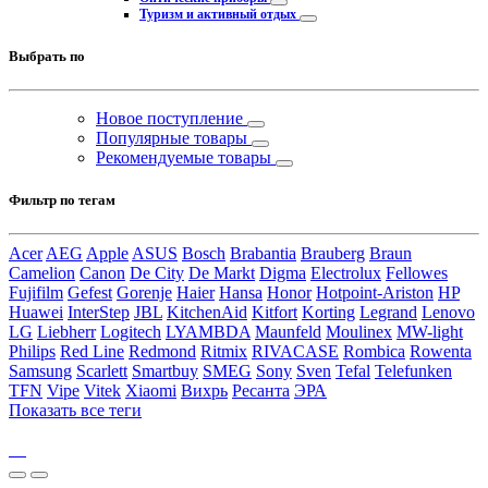
Туризм и активный отдых
Выбрать по
Новое поступление
Популярные товары
Рекомендуемые товары
Фильтр по тегам
Acer
AEG
Apple
ASUS
Bosch
Brabantia
Brauberg
Braun
Camelion
Canon
De City
De Markt
Digma
Electrolux
Fellowes
Fujifilm
Gefest
Gorenje
Haier
Hansa
Honor
Hotpoint-Ariston
HP
Huawei
InterStep
JBL
KitchenAid
Kitfort
Korting
Legrand
Lenovo
LG
Liebherr
Logitech
LYAMBDA
Maunfeld
Moulinex
MW-light
Philips
Red Line
Redmond
Ritmix
RIVACASE
Rombica
Rowenta
Samsung
Scarlett
Smartbuy
SMEG
Sony
Sven
Tefal
Telefunken
TFN
Vipe
Vitek
Xiaomi
Вихрь
Ресанта
ЭРА
Показать все теги