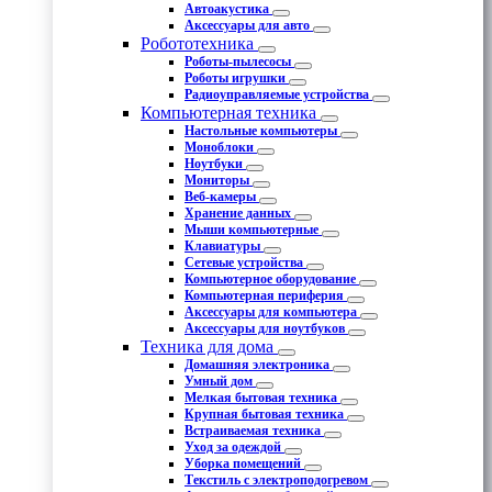
Автоакустика
Аксессуары для авто
Робототехника
Роботы-пылесосы
Роботы игрушки
Радиоуправляемые устройства
Компьютерная техника
Настольные компьютеры
Моноблоки
Ноутбуки
Мониторы
Веб-камеры
Хранение данных
Мыши компьютерные
Клавиатуры
Сетевые устройства
Компьютерное оборудование
Компьютерная периферия
Аксессуары для компьютера
Аксессуары для ноутбуков
Техника для дома
Домашняя электроника
Умный дом
Мелкая бытовая техника
Крупная бытовая техника
Встраиваемая техника
Уход за одеждой
Уборка помещений
Текстиль с электроподогревом