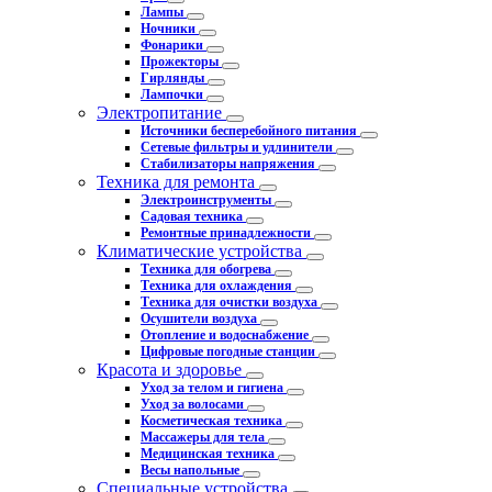
Лампы
Ночники
Фонарики
Прожекторы
Гирлянды
Лампочки
Электропитание
Источники бесперебойного питания
Сетевые фильтры и удлинители
Стабилизаторы напряжения
Техника для ремонта
Электроинструменты
Садовая техника
Ремонтные принадлежности
Климатические устройства
Техника для обогрева
Техника для охлаждения
Техника для очистки воздуха
Осушители воздуха
Отопление и водоснабжение
Цифровые погодные станции
Красота и здоровье
Уход за телом и гигиена
Уход за волосами
Косметическая техника
Массажеры для тела
Медицинская техника
Весы напольные
Специальные устройства