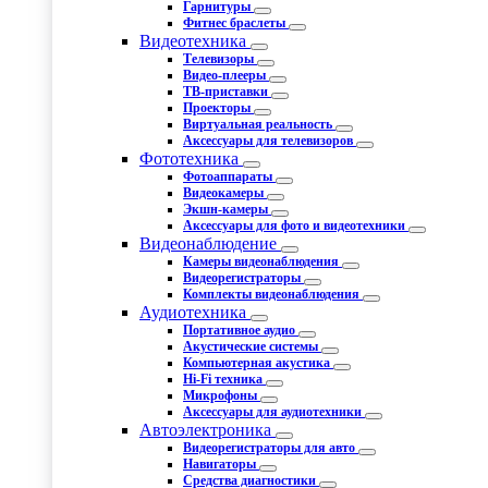
Гарнитуры
Фитнес браслеты
Видеотехника
Телевизоры
Видео-плееры
ТВ-приставки
Проекторы
Виртуальная реальность
Аксессуары для телевизоров
Фототехника
Фотоаппараты
Видеокамеры
Экшн-камеры
Аксессуары для фото и видеотехники
Видеонаблюдение
Камеры видеонаблюдения
Видеорегистраторы
Комплекты видеонаблюдения
Аудиотехника
Портативное аудио
Акустические системы
Компьютерная акустика
Hi-Fi техника
Микрофоны
Аксессуары для аудиотехники
Автоэлектроника
Видеорегистраторы для авто
Навигаторы
Средства диагностики