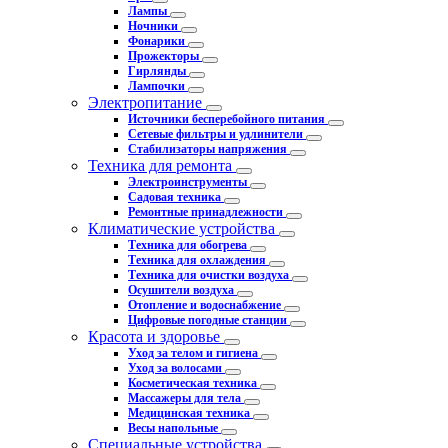
Лампы
Ночники
Фонарики
Прожекторы
Гирлянды
Лампочки
Электропитание
Источники бесперебойного питания
Сетевые фильтры и удлинители
Стабилизаторы напряжения
Техника для ремонта
Электроинструменты
Садовая техника
Ремонтные принадлежности
Климатические устройства
Техника для обогрева
Техника для охлаждения
Техника для очистки воздуха
Осушители воздуха
Отопление и водоснабжение
Цифровые погодные станции
Красота и здоровье
Уход за телом и гигиена
Уход за волосами
Косметическая техника
Массажеры для тела
Медицинская техника
Весы напольные
Специальные устройства