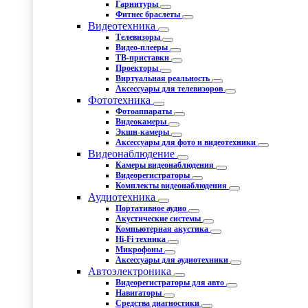
Гарнитуры
Фитнес браслеты
Видеотехника
Телевизоры
Видео-плееры
ТВ-приставки
Проекторы
Виртуальная реальность
Аксессуары для телевизоров
Фототехника
Фотоаппараты
Видеокамеры
Экшн-камеры
Аксессуары для фото и видеотехники
Видеонаблюдение
Камеры видеонаблюдения
Видеорегистраторы
Комплекты видеонаблюдения
Аудиотехника
Портативное аудио
Акустические системы
Компьютерная акустика
Hi-Fi техника
Микрофоны
Аксессуары для аудиотехники
Автоэлектроника
Видеорегистраторы для авто
Навигаторы
Средства диагностики