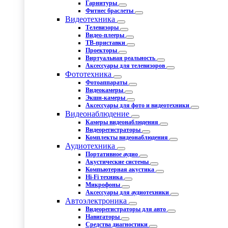
Гарнитуры
Фитнес браслеты
Видеотехника
Телевизоры
Видео-плееры
ТВ-приставки
Проекторы
Виртуальная реальность
Аксессуары для телевизоров
Фототехника
Фотоаппараты
Видеокамеры
Экшн-камеры
Аксессуары для фото и видеотехники
Видеонаблюдение
Камеры видеонаблюдения
Видеорегистраторы
Комплекты видеонаблюдения
Аудиотехника
Портативное аудио
Акустические системы
Компьютерная акустика
Hi-Fi техника
Микрофоны
Аксессуары для аудиотехники
Автоэлектроника
Видеорегистраторы для авто
Навигаторы
Средства диагностики