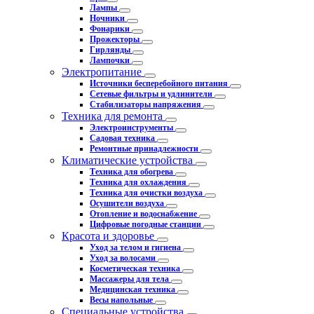
Лампы
Ночники
Фонарики
Прожекторы
Гирлянды
Лампочки
Электропитание
Источники бесперебойного питания
Сетевые фильтры и удлинители
Стабилизаторы напряжения
Техника для ремонта
Электроинструменты
Садовая техника
Ремонтные принадлежности
Климатические устройства
Техника для обогрева
Техника для охлаждения
Техника для очистки воздуха
Осушители воздуха
Отопление и водоснабжение
Цифровые погодные станции
Красота и здоровье
Уход за телом и гигиена
Уход за волосами
Косметическая техника
Массажеры для тела
Медицинская техника
Весы напольные
Специальные устройства