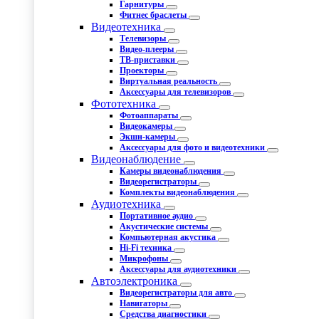
Гарнитуры
Фитнес браслеты
Видеотехника
Телевизоры
Видео-плееры
ТВ-приставки
Проекторы
Виртуальная реальность
Аксессуары для телевизоров
Фототехника
Фотоаппараты
Видеокамеры
Экшн-камеры
Аксессуары для фото и видеотехники
Видеонаблюдение
Камеры видеонаблюдения
Видеорегистраторы
Комплекты видеонаблюдения
Аудиотехника
Портативное аудио
Акустические системы
Компьютерная акустика
Hi-Fi техника
Микрофоны
Аксессуары для аудиотехники
Автоэлектроника
Видеорегистраторы для авто
Навигаторы
Средства диагностики