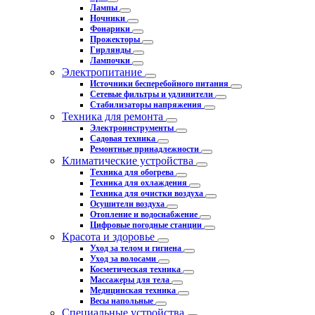
Лампы
Ночники
Фонарики
Прожекторы
Гирлянды
Лампочки
Электропитание
Источники бесперебойного питания
Сетевые фильтры и удлинители
Стабилизаторы напряжения
Техника для ремонта
Электроинструменты
Садовая техника
Ремонтные принадлежности
Климатические устройства
Техника для обогрева
Техника для охлаждения
Техника для очистки воздуха
Осушители воздуха
Отопление и водоснабжение
Цифровые погодные станции
Красота и здоровье
Уход за телом и гигиена
Уход за волосами
Косметическая техника
Массажеры для тела
Медицинская техника
Весы напольные
Специальные устройства