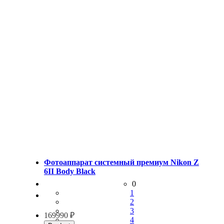
Фотоаппарат системный премиум Nikon Z
6II Body Black
0
1
2
3
169990 ₽
4