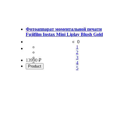
Фотоаппарат моментальной печати
Fujifilm Instax Mini Liplay Blush Gold
0
1
2
3
13990 ₽
4
Product
5