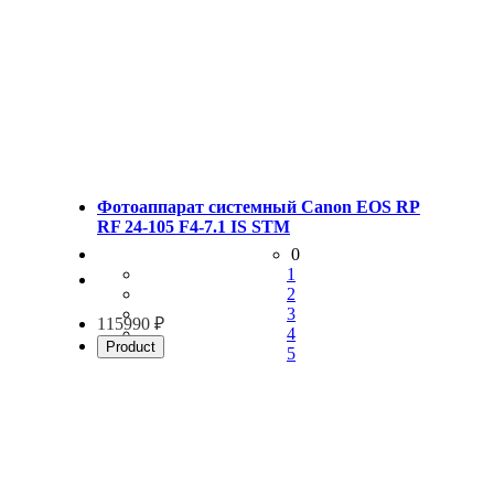
Фотоаппарат системный Canon EOS RP
RF 24-105 F4-7.1 IS STM
0
1
2
3
115990 ₽
4
Product
5