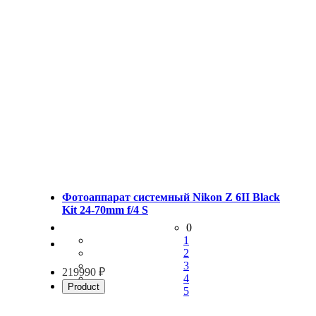
Фотоаппарат системный Nikon Z 6II Black
Kit 24-70mm f/4 S
0
1
2
3
219990 ₽
4
Product
5