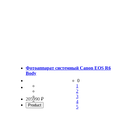
Фотоаппарат системный Canon EOS R6
Body
0
1
2
3
205990 ₽
4
Product
5