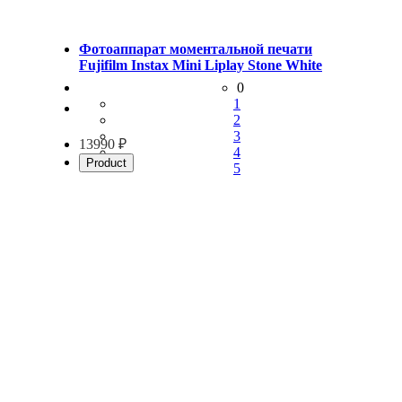
Фотоаппарат моментальной печати
Fujifilm Instax Mini Liplay Stone White
0
1
2
3
13990 ₽
4
Product
5