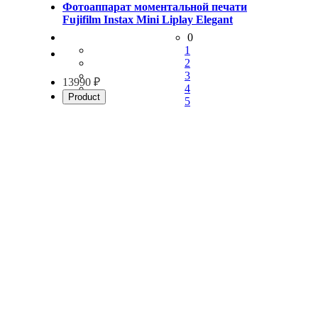
Фотоаппарат моментальной печати
Fujifilm Instax Mini Liplay Elegant
0
1
2
3
13990 ₽
4
Product
5