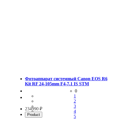
Фотоаппарат системный Canon EOS R6
Kit RF 24-105mm F4-7.1 IS STM
0
1
2
3
234990 ₽
4
Product
5