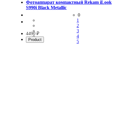
Фотоаппарат компактный Rekam iLook
S990i Black Metallic
0
1
2
3
4490 ₽
4
Product
5