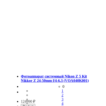
Фотоаппарат системный Nikon Z 5 Kit
Nikkor Z 24-50mm f/4-6.3 (VOA040K001)
0
1
2
3
124990 ₽
4