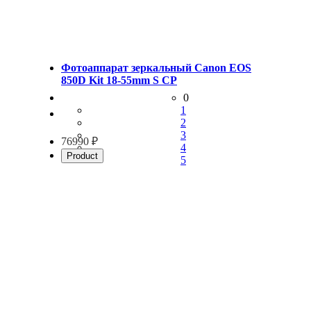
Фотоаппарат зеркальный Canon EOS
850D Kit 18-55mm S CP
0
1
2
3
76990 ₽
4
Product
5