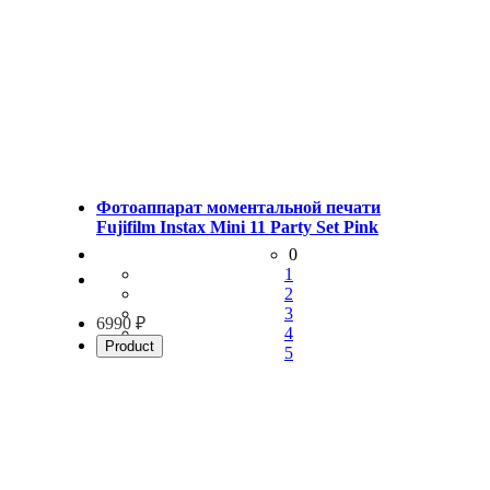
Фотоаппарат моментальной печати
Fujifilm Instax Mini 11 Party Set Pink
0
1
2
3
6990 ₽
4
Product
5