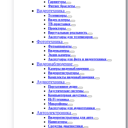
Гарнитуры
Фитнес браслеты
Видеотехника
Телевизоры
Видео-плееры
ТВ-приставки
Проекторы
Виртуальная реальность
Аксессуары для телевизоров
Фототехника
Фотоаппараты
Видеокамеры
Экшн-камеры
Аксессуары для фото и видеотехники
Видеонаблюдение
Камеры видеонаблюдения
Видеорегистраторы
Комплекты видеонаблюдения
Аудиотехника
Портативное аудио
Акустические системы
Компьютерная акустика
Hi-Fi техника
Микрофоны
Аксессуары для аудиотехники
Автоэлектроника
Видеорегистраторы для авто
Навигаторы
Средства диагностики