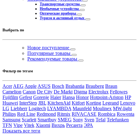
Транспортные средства
Необычные устройства
Оптические приборы
Туризм и активный отдых
Выбрать по
Новое поступление
Популярные товары
Рекомендуемые товары
Фильтр по тегам
Acer
AEG
Apple
ASUS
Bosch
Brabantia
Brauberg
Braun
Camelion
Canon
De City
De Markt
Digma
Electrolux
Fellowes
Fujifilm
Gefest
Gorenje
Haier
Hansa
Honor
Hotpoint-Ariston
HP
Huawei
InterStep
JBL
KitchenAid
Kitfort
Korting
Legrand
Lenovo
LG
Liebherr
Logitech
LYAMBDA
Maunfeld
Moulinex
MW-light
Philips
Red Line
Redmond
Ritmix
RIVACASE
Rombica
Rowenta
Samsung
Scarlett
Smartbuy
SMEG
Sony
Sven
Tefal
Telefunken
TFN
Vipe
Vitek
Xiaomi
Вихрь
Ресанта
ЭРА
Показать все теги