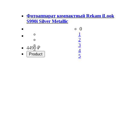
Фотоаппарат компактный Rekam iLook
S990i Silver Metallic
0
1
2
3
4490 ₽
4
Product
5