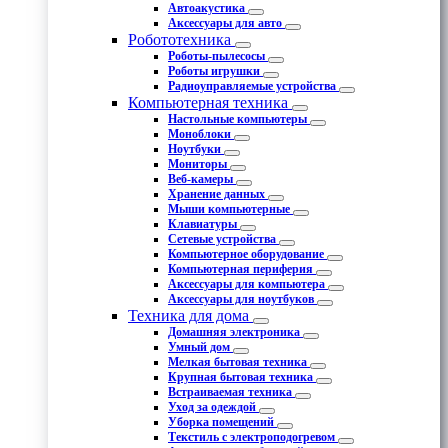
Автоакустика
Аксессуары для авто
Робототехника
Роботы-пылесосы
Роботы игрушки
Радиоуправляемые устройства
Компьютерная техника
Настольные компьютеры
Моноблоки
Ноутбуки
Мониторы
Веб-камеры
Хранение данных
Мыши компьютерные
Клавиатуры
Сетевые устройства
Компьютерное оборудование
Компьютерная периферия
Аксессуары для компьютера
Аксессуары для ноутбуков
Техника для дома
Домашняя электроника
Умный дом
Мелкая бытовая техника
Крупная бытовая техника
Встраиваемая техника
Уход за одеждой
Уборка помещений
Текстиль с электроподогревом