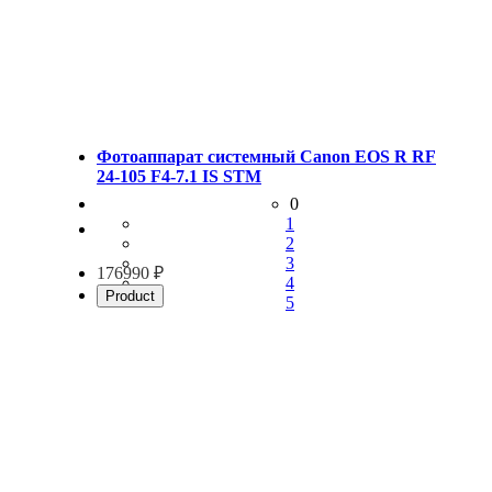
Фотоаппарат системный Canon EOS R RF
24-105 F4-7.1 IS STM
0
1
2
3
176990 ₽
4
Product
5