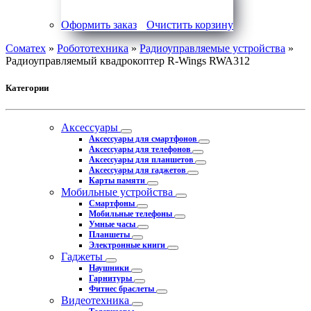
Оформить заказ
Очистить корзину
Соматех
»
Робототехника
»
Радиоуправляемые устройства
»
Радиоуправляемый квадрокоптер R-Wings RWA312
Категории
Аксессуары
Аксессуары для смартфонов
Аксессуары для телефонов
Аксессуары для планшетов
Аксессуары для гаджетов
Карты памяти
Мобильные устройства
Смартфоны
Мобильные телефоны
Умные часы
Планшеты
Электронные книги
Гаджеты
Наушники
Гарнитуры
Фитнес браслеты
Видеотехника