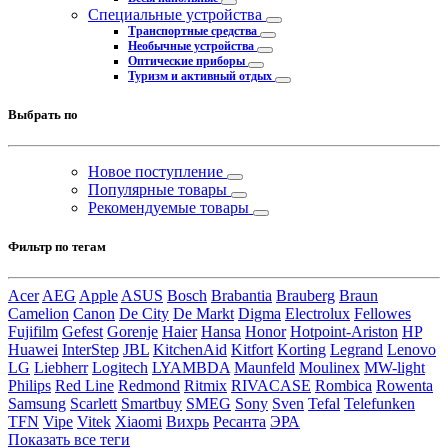
Специальные устройства
Транспортные средства
Необычные устройства
Оптические приборы
Туризм и активный отдых
Выбрать по
Новое поступление
Популярные товары
Рекомендуемые товары
Фильтр по тегам
Acer
AEG
Apple
ASUS
Bosch
Brabantia
Brauberg
Braun
Camelion
Canon
De City
De Markt
Digma
Electrolux
Fellowes
Fujifilm
Gefest
Gorenje
Haier
Hansa
Honor
Hotpoint-Ariston
HP
Huawei
InterStep
JBL
KitchenAid
Kitfort
Korting
Legrand
Lenovo
LG
Liebherr
Logitech
LYAMBDA
Maunfeld
Moulinex
MW-light
Philips
Red Line
Redmond
Ritmix
RIVACASE
Rombica
Rowenta
Samsung
Scarlett
Smartbuy
SMEG
Sony
Sven
Tefal
Telefunken
TFN
Vipe
Vitek
Xiaomi
Вихрь
Ресанта
ЭРА
Показать все теги