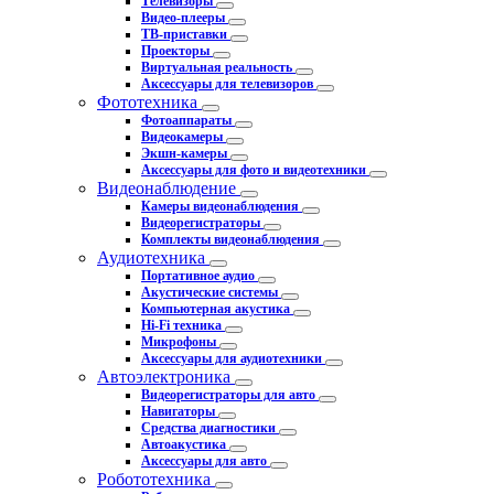
Телевизоры
Видео-плееры
ТВ-приставки
Проекторы
Виртуальная реальность
Аксессуары для телевизоров
Фототехника
Фотоаппараты
Видеокамеры
Экшн-камеры
Аксессуары для фото и видеотехники
Видеонаблюдение
Камеры видеонаблюдения
Видеорегистраторы
Комплекты видеонаблюдения
Аудиотехника
Портативное аудио
Акустические системы
Компьютерная акустика
Hi-Fi техника
Микрофоны
Аксессуары для аудиотехники
Автоэлектроника
Видеорегистраторы для авто
Навигаторы
Средства диагностики
Автоакустика
Аксессуары для авто
Робототехника