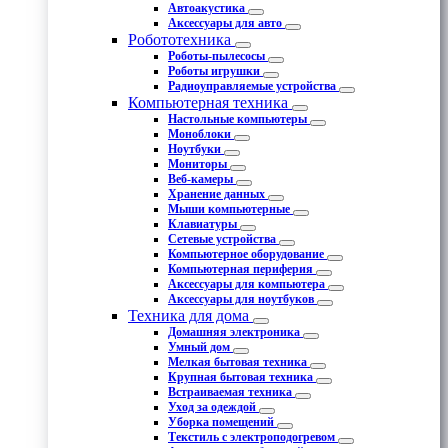
Автоакустика
Аксессуары для авто
Робототехника
Роботы-пылесосы
Роботы игрушки
Радиоуправляемые устройства
Компьютерная техника
Настольные компьютеры
Моноблоки
Ноутбуки
Мониторы
Веб-камеры
Хранение данных
Мыши компьютерные
Клавиатуры
Сетевые устройства
Компьютерное оборудование
Компьютерная периферия
Аксессуары для компьютера
Аксессуары для ноутбуков
Техника для дома
Домашняя электроника
Умный дом
Мелкая бытовая техника
Крупная бытовая техника
Встраиваемая техника
Уход за одеждой
Уборка помещений
Текстиль с электроподогревом