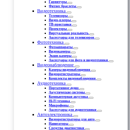
Гарнитуры
Фитнес браслеты
Видеотехника
Телевизоры
Видео-плееры
ТВ-приставки
Проекторы
Виртуальная реальность
Аксессуары для телевизоров
Фототехника
Фотоаппараты
Видеокамеры
Экшн-камеры
Аксессуары для фото и видеотехники
Видеонаблюдение
Камеры видеонаблюдения
Видеорегистраторы
Комплекты видеонаблюдения
Аудиотехника
Портативное аудио
Акустические системы
Компьютерная акустика
Hi-Fi техника
Микрофоны
Аксессуары для аудиотехники
Автоэлектроника
Видеорегистраторы для авто
Навигаторы
Средства диагностики