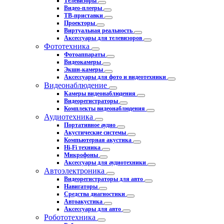
Телевизоры
Видео-плееры
ТВ-приставки
Проекторы
Виртуальная реальность
Аксессуары для телевизоров
Фототехника
Фотоаппараты
Видеокамеры
Экшн-камеры
Аксессуары для фото и видеотехники
Видеонаблюдение
Камеры видеонаблюдения
Видеорегистраторы
Комплекты видеонаблюдения
Аудиотехника
Портативное аудио
Акустические системы
Компьютерная акустика
Hi-Fi техника
Микрофоны
Аксессуары для аудиотехники
Автоэлектроника
Видеорегистраторы для авто
Навигаторы
Средства диагностики
Автоакустика
Аксессуары для авто
Робототехника