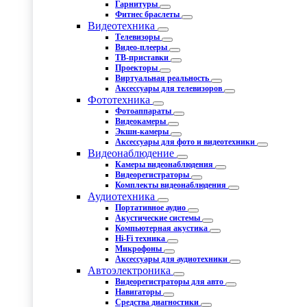
Гарнитуры
Фитнес браслеты
Видеотехника
Телевизоры
Видео-плееры
ТВ-приставки
Проекторы
Виртуальная реальность
Аксессуары для телевизоров
Фототехника
Фотоаппараты
Видеокамеры
Экшн-камеры
Аксессуары для фото и видеотехники
Видеонаблюдение
Камеры видеонаблюдения
Видеорегистраторы
Комплекты видеонаблюдения
Аудиотехника
Портативное аудио
Акустические системы
Компьютерная акустика
Hi-Fi техника
Микрофоны
Аксессуары для аудиотехники
Автоэлектроника
Видеорегистраторы для авто
Навигаторы
Средства диагностики