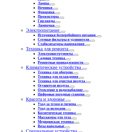
Лампы
Ночники
Фонарики
Прожекторы
Гирлянды
Лампочки
Электропитание
Источники бесперебойного питания
Сетевые фильтры и удлинители
Стабилизаторы напряжения
Техника для ремонта
Электроинструменты
Садовая техника
Ремонтные принадлежности
Климатические устройства
Техника для обогрева
Техника для охлаждения
Техника для очистки воздуха
Осушители воздуха
Отопление и водоснабжение
Цифровые погодные станции
Красота и здоровье
Уход за телом и гигиена
Уход за волосами
Косметическая техника
Массажеры для тела
Медицинская техника
Весы напольные
Специальные устройства